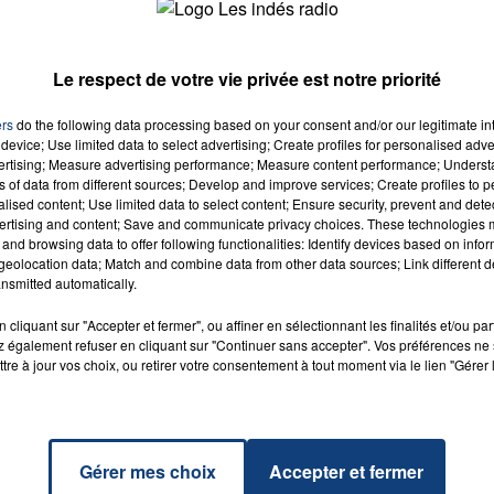
équipe de médiation scientifique propose d’échanger sur les
 pédagogique
, gratuit et ouvert à tous. Le parc revient
des ateliers destinés aux familles et à la petite enfance, de
Le respect de votre vie privée est notre priorité
s temps forts comme le week-end de la conservation au mo
7h00 - 12h00
LA TEAM DU WEEK-END
ers
do the following data processing based on your consent and/or our legitimate int
device; Use limited data to select advertising; Create profiles for personalised adver
vertising; Measure advertising performance; Measure content performance; Unders
ns of data from different sources; Develop and improve services; Create profiles to 
alised content; Use limited data to select content; Ensure security, prevent and detect
ertising and content; Save and communicate privacy choices. These technologies
and browsing data to offer following functionalities: Identify devices based on infor
eolocation data; Match and combine data from other data sources; Link different de
 Me
nsmitted automatically.
ght
RADIO CONTACT
FER
cliquant sur "Accepter et fermer", ou affiner en sélectionnant les finalités et/ou pa
 DAVID
 également refuser en cliquant sur "Continuer sans accepter". Vos préférences ne 
TA
tre à jour vos choix, ou retirer votre consentement à tout moment via le lien "Gérer 
Gérer mes choix
Accepter et fermer