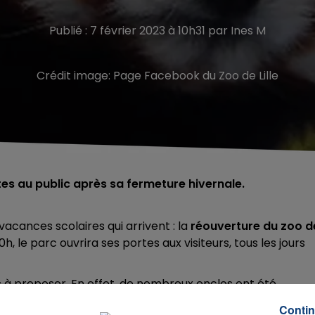
Publié : 7 février 2023 à 10h31 par Ines M
Crédit image:
Page Facebook du Zoo de Lille
rtes au public après sa fermeture hivernale.
vacances scolaires qui arrivent : la
réouverture du zoo d
, le parc ouvrira ses portes aux visiteurs, tous les jours
s
à proposer. En effet, de nombreux enclos ont été
ontrer
Pyaro
et
Meï
les deux jeunes pandas du zoo de Lille
Contin