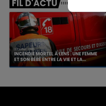
FIL D'ACTU
7h00 - 12h00
nd
La Team du Week-end
23 juillet 2026
INCENDIE MORTEL À LENS : UNE FEMME
ET SON BÉBÉ ENTRE LA VIE ET LA...
Un homme s'est immolé par le feu après avoir
aspergé sa compagne et leur bébé de trois
mois d'un liquide inflammable.