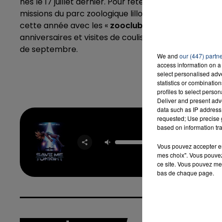
nés le 17 juillet dernier. Pour fêter l'événement, l’
missions du parc zoologique lillois autour d’
un stand
cette année avec les «
zooclubs ado et juniors
» : 
anniversaires et visites de coulisses mais aussi de
16h00 - 20h00
de septembre.
LA TEAM DU WEEK-END
We and
our (447) partn
access information on a 
select personalised ad
statistics or combinatio
profiles to select person
Deliver and present adv
data such as IP address 
requested; Use precise g
Save
based on information tra
Toni
JENNI
Vous pouvez accepter en 
LOPEZ &
mes choix". Vous pouvez
GUET
ce site. Vous pouvez met
bas de chaque page.