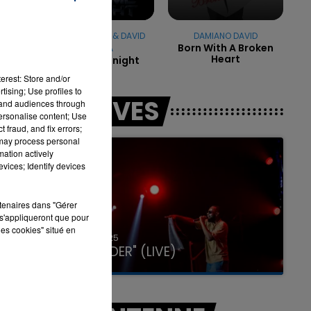
s
JENNIFER LOPEZ & DAVID
DAMIANO DAVID
Born With A Broken
GUETTA
is
Heart
Save Me Tonight
16h00 - 20h00
LA TEAM DU WEEK-END
erest: Store and/or
tising; Use profiles to
LES LIVES
tand audiences through
personalise content; Use
 fraud, and fix errors;
 may process personal
mation actively
vices; Identify devices
rtenaires dans "Gérer
s'appliqueront que pour
les cookies" situé en
31 janvier 2025
GIMS "SPIDER" (LIVE)