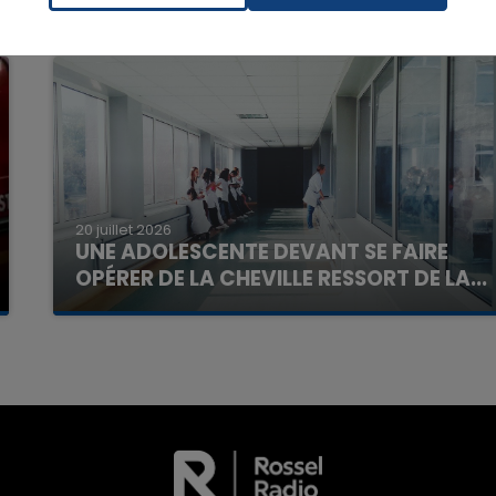
16h00 - 20h00
La Team du Week-end
20 juillet 2026
UNE ADOLESCENTE DEVANT SE FAIRE
OPÉRER DE LA CHEVILLE RESSORT DE LA...
La famille a porté plainte contre la clinique qui a
reconnu sa responsabilité et présenté ses
excuses.