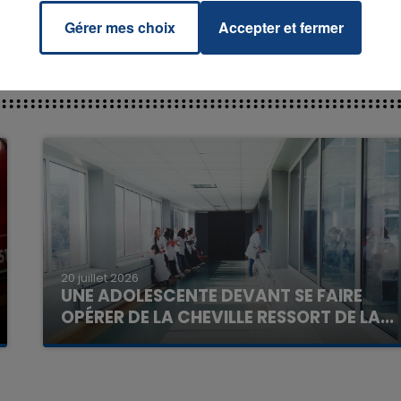
Gérer mes choix
Accepter et fermer
7h00 - 11h00
La Team de l'été
20 juillet 2026
UNE ADOLESCENTE DEVANT SE FAIRE
OPÉRER DE LA CHEVILLE RESSORT DE LA...
La famille a porté plainte contre la clinique qui a
reconnu sa responsabilité et présenté ses
excuses.