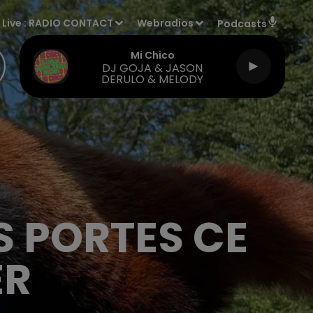
Live :
RADIO CONTACT
Webradios
Podcasts
Mi Chico
DJ GOJA & JASON
DERULO & MELODY
ES PORTES CE
ER