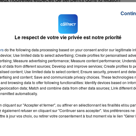
deux nouvelles espèces de serpents dans la Maison
ment pour les renards polaires ou encore le déplaceme
Contin
u zoo est gratuit pour les Lillois, Hellemmois et Lommoi
 zoo qui reste valable jusqu'à sa date de fin de validité).
Le respect de votre vie privée est notre priorité
 2,50 euros pour les jeunes de 5 à 17 ans inclus. L 'entrée
ers
do the following data processing based on your consent and/or our legitimate int
device; Use limited data to select advertising; Create profiles for personalised adver
 lutte contre la Covid-19, la présentation du passe
vertising; Measure advertising performance; Measure content performance; Unders
âgées de 12 ans à 15 ans et celle du passe vaccinal pour
ns of data from different sources; Develop and improve services; Create profiles to 
alised content; Use limited data to select content; Ensure security, prevent and detect
ertising and content; Save and communicate privacy choices. These technologies
and browsing data to offer following functionalities: Identify devices based on infor
eolocation data; Match and combine data from other data sources; Link different de
nsmitted automatically.
cliquant sur "Accepter et fermer", ou affiner en sélectionnant les finalités et/ou pa
ico
 également refuser en cliquant sur "Continuer sans accepter". Vos préférences ne 
JA &
RADIO CONTACT
tre à jour vos choix, ou retirer votre consentement à tout moment via le lien "Gérer 
ON
O &
DY