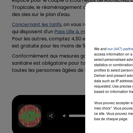
espace pour le couple d’Étourneaux de Rothschild, 
Tropicale, le réaménagement d'une zone d'héberge
des oies sur le plan d'eau.
Concernant les tarifs
, on vous rapelle que
l'accès a
qui disposent d'un
Pass Lille & moi
(remplaçant le Pass
Pour les autres, comptez 4,50 euros pour un adulte et
est gratuite pour les moins de 5 ans.
We and
our (447) partn
access information on a 
Conformément aux mesures gouvernementales dans la
select personalised ad
sanitaire est obligatoire pour toutes les personnes 
statistics or combinatio
toutes les personnes âgées de 16 ans et plus.
profiles to select person
Deliver and present adv
data such as IP address 
requested; Use precise g
based on information tra
Vous pouvez accepter en 
Mi Ch
mes choix". Vous pouvez
DJ GO
ce site. Vous pouvez met
JAS
bas de chaque page.
DERUL
MELO