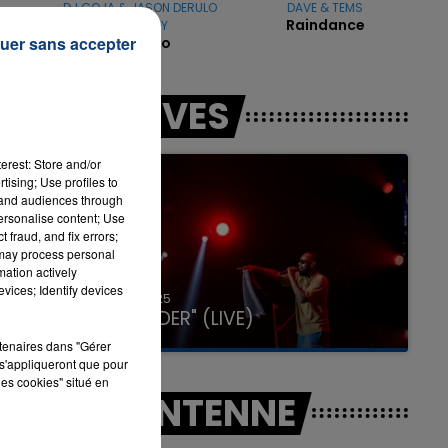
DJ GOJA & JASON DERULO
DAVE & TEMS
nt
Raindance
& MELODY
uer sans accepter
Mi Chico
s
7h00 - 11h00
LES LIVES
LA TEAM DE L'ÉTÉ
erest: Store and/or
tising; Use profiles to
tand audiences through
personalise content; Use
 fraud, and fix errors;
 may process personal
mation actively
vices; Identify devices
31 janvier 2025
GIMS "SPIDER" (LIVE)
rtenaires dans "Gérer
s'appliqueront que pour
les cookies" situé en
A L'ANTENNE