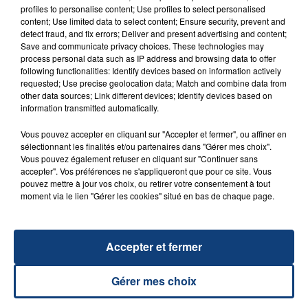
FIL D'ACTU
profiles to personalise content; Use profiles to select personalised
content; Use limited data to select content; Ensure security, prevent and
detect fraud, and fix errors; Deliver and present advertising and content;
Save and communicate privacy choices. These technologies may
process personal data such as IP address and browsing data to offer
following functionalities: Identify devices based on information actively
requested; Use precise geolocation data; Match and combine data from
other data sources; Link different devices; Identify devices based on
information transmitted automatically.
Vous pouvez accepter en cliquant sur "Accepter et fermer", ou affiner en
23 juillet 2026
sélectionnant les finalités et/ou partenaires dans "Gérer mes choix".
INCENDIE MORTEL À LENS : UNE FEMME ET
Vous pouvez également refuser en cliquant sur "Continuer sans
SON BÉBÉ ENTRE LA VIE ET LA...
accepter". Vos préférences ne s'appliqueront que pour ce site. Vous
pouvez mettre à jour vos choix, ou retirer votre consentement à tout
Un homme s'est immolé par le feu après avoir
moment via le lien "Gérer les cookies" situé en bas de chaque page.
aspergé sa compagne et leur bébé de trois mois
d'un liquide inflammable.
Accepter et fermer
Gérer mes choix