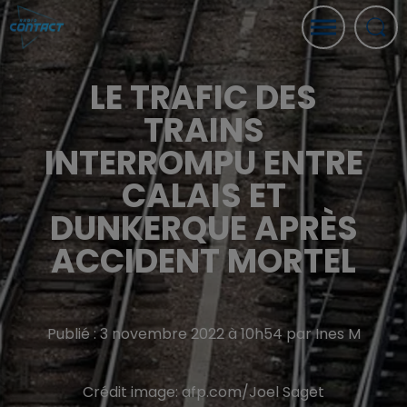
LE TRAFIC DES
TRAINS
INTERROMPU ENTRE
CALAIS ET
DUNKERQUE APRÈS
ACCIDENT MORTEL
Publié : 3 novembre 2022 à 10h54 par Ines M
Crédit image:
afp.com/Joel Saget