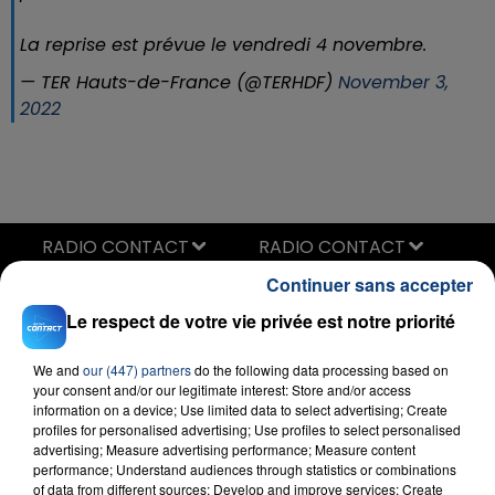
La reprise est prévue le vendredi 4 novembre.
— TER Hauts-de-France (@TERHDF)
November 3,
2022
RADIO CONTACT
Continuer sans accepter
The Sweet Escape
GWEN STEFANI
Le respect de votre vie privée est notre priorité
We and
our (447) partners
do the following data processing based on
your consent and/or our legitimate interest: Store and/or access
information on a device; Use limited data to select advertising; Create
profiles for personalised advertising; Use profiles to select personalised
advertising; Measure advertising performance; Measure content
performance; Understand audiences through statistics or combinations
of data from different sources; Develop and improve services; Create