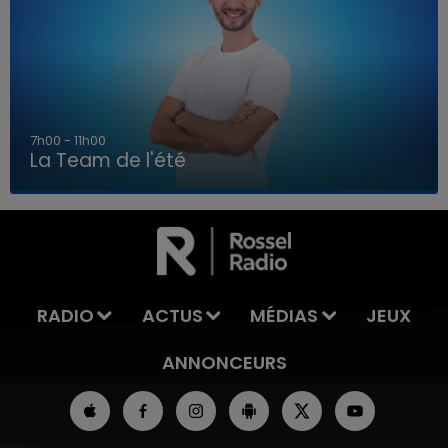
7h00 - 11h00
La Team de l'été
7h00 - 11h00
LA TEAM DE L'ÉTÉ
RADIO
ACTUS
MÉDIAS
JEUX
ANNONCEURS