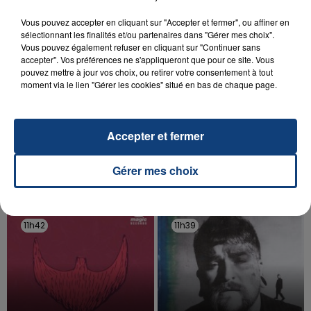
Vous pouvez accepter en cliquant sur "Accepter et fermer", ou affiner en
sélectionnant les finalités et/ou partenaires dans "Gérer mes choix".
Vous pouvez également refuser en cliquant sur "Continuer sans
accepter". Vos préférences ne s'appliqueront que pour ce site. Vous
pouvez mettre à jour vos choix, ou retirer votre consentement à tout
moment via le lien "Gérer les cookies" situé en bas de chaque page.
20 juillet 2026
UNE ADOLESCENTE DEVANT SE FAIRE
OPÉRER DE LA CHEVILLE RESSORT DE LA...
Accepter et fermer
La famille a porté plainte contre la clinique qui a
reconnu sa responsabilité et présenté ses
Gérer mes choix
excuses.
TITRES DIFFUSÉS
11h42
11h42
11h39
11h39