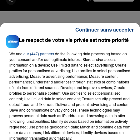
Continuer sans accepter
Le respect de votre vie privée est notre priorité
FIL D'ACTU
We and
our (447) partners
do the following data processing based on
your consent and/or our legitimate interest: Store and/or access
information on a device; Use limited data to select advertising; Create
profiles for personalised advertising; Use profiles to select personalised
advertising; Measure advertising performance; Measure content
performance; Understand audiences through statistics or combinations
of data from different sources; Develop and improve services; Create
profiles to personalise content; Use profiles to select personalised
content; Use limited data to select content; Ensure security, prevent and
23 juillet 2026
detect fraud, and fix errors; Deliver and present advertising and content;
INCENDIE MORTEL À LENS : UNE FEMME ET
Save and communicate privacy choices. These technologies may
SON BÉBÉ ENTRE LA VIE ET LA...
process personal data such as IP address and browsing data to offer
following functionalities: Identify devices based on information actively
Un homme s'est immolé par le feu après avoir
requested; Use precise geolocation data; Match and combine data from
aspergé sa compagne et leur bébé de trois mois
other data sources; Link different devices; Identify devices based on
information transmitted automatically.
d'un liquide inflammable.