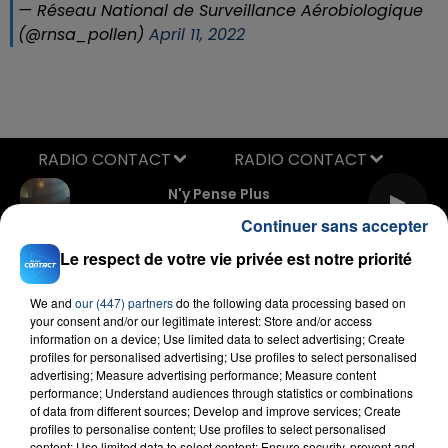
— Réseau National de Surveillance Aérobiologique
(@rnsa_pollen)
April 11, 2022
RADIO CONTACT
N'y Pense Plus
TAYC
Continuer sans accepter
Le respect de votre vie privée est notre priorité
We and
our (447) partners
do the following data processing based on
your consent and/or our legitimate interest: Store and/or access
information on a device; Use limited data to select advertising; Create
profiles for personalised advertising; Use profiles to select personalised
advertising; Measure advertising performance; Measure content
FIL D'ACTU
performance; Understand audiences through statistics or combinations
of data from different sources; Develop and improve services; Create
profiles to personalise content; Use profiles to select personalised
content; Use limited data to select content; Ensure security, prevent and