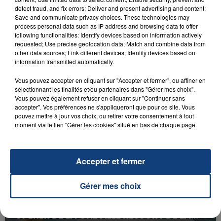
detect fraud, and fix errors; Deliver and present advertising and content;
Save and communicate privacy choices. These technologies may
process personal data such as IP address and browsing data to offer
following functionalities: Identify devices based on information actively
requested; Use precise geolocation data; Match and combine data from
other data sources; Link different devices; Identify devices based on
information transmitted automatically.
23 juillet 2026
INCENDIE MORTEL À LENS : UNE FEMME ET
Vous pouvez accepter en cliquant sur "Accepter et fermer", ou affiner en
sélectionnant les finalités et/ou partenaires dans "Gérer mes choix".
SON BÉBÉ ENTRE LA VIE ET LA...
Vous pouvez également refuser en cliquant sur "Continuer sans
Un homme s'est immolé par le feu après avoir
accepter". Vos préférences ne s'appliqueront que pour ce site. Vous
aspergé sa compagne et leur bébé de trois mois
pouvez mettre à jour vos choix, ou retirer votre consentement à tout
moment via le lien "Gérer les cookies" situé en bas de chaque page.
d'un liquide inflammable.
Accepter et fermer
Gérer mes choix
20 juillet 2026
UNE ADOLESCENTE DEVANT SE FAIRE
OPÉRER DE LA CHEVILLE RESSORT DE LA...