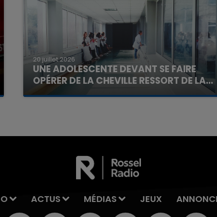
20 juillet 2026
UNE ADOLESCENTE DEVANT SE FAIRE
OPÉRER DE LA CHEVILLE RESSORT DE LA...
La famille a porté plainte contre la clinique qui a
reconnu sa responsabilité et présenté ses
excuses.
IO
ACTUS
MÉDIAS
JEUX
ANNONC