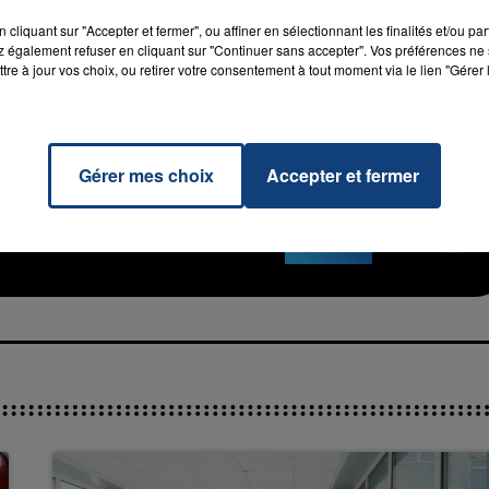
u Nord (@prefet59)
October 11, 2023
cliquant sur "Accepter et fermer", ou affiner en sélectionnant les finalités et/ou pa
 également refuser en cliquant sur "Continuer sans accepter". Vos préférences ne 
tre à jour vos choix, ou retirer votre consentement à tout moment via le lien "Gérer 
Gérer mes choix
Accepter et fermer
eurs
RADIO CONTACT
LO &
MAE
7h00 - 11h00
La Team de l'été