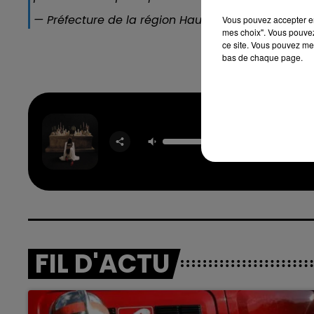
— Préfecture de la région Hauts-de-France et d
Vous pouvez accepter en 
mes choix". Vous pouvez
ce site. Vous pouvez met
bas de chaque page.
Des Fl
TOVE 
STRO
FIL D'ACTU