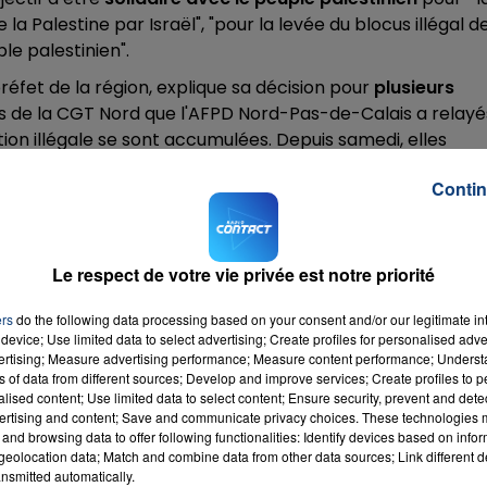
e la Palestine par Israël", "pour la levée du blocus illégal d
le palestinien".
fet de la région, explique sa décision pour
plusieurs
ts de la CGT Nord que l'AFPD Nord-Pas-de-Calais a relayé
ation illégale se sont accumulées. Depuis samedi, elles
on lui, dans le contexte actuel, quelques jours après
Contin
Palestine est "susceptible d'être le lieu d'expression de
 discrimination pénalement répréhensibles". Cela pourrait
Le respect de votre vie privée est notre priorité
. Ces derniers sont déjà mobilisés pour la Coupe du mond
13 octobre pour la journée nationale d'action intersyndica
ers
do the following data processing based on your consent and/or our legitimate int
device; Use limited data to select advertising; Create profiles for personalised adver
vertising; Measure advertising performance; Measure content performance; Unders
ns of data from different sources; Develop and improve services; Create profiles to 
alised content; Use limited data to select content; Ensure security, prevent and detect
ertising and content; Save and communicate privacy choices. These technologies
utsdeFrance
, préfet du
#Nord
, a décidé d'interdire la
and browsing data to offer following functionalities: Identify devices based on infor
Palestine Nord Pas-de-Calais" demain, le 12 octobre 202
eolocation data; Match and combine data from other data sources; Link different de
nsmitted automatically.
ter.com/DL8hQCrF3T