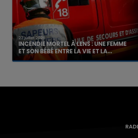
23 juillet 2026
INCENDIE MORTEL À LENS : UNE FEMME
ET SON BÉBÉ ENTRE LA VIE ET LA...
Un homme s'est immolé par le feu après avoir
aspergé sa compagne et leur bébé de trois
mois d'un liquide inflammable.
RAD