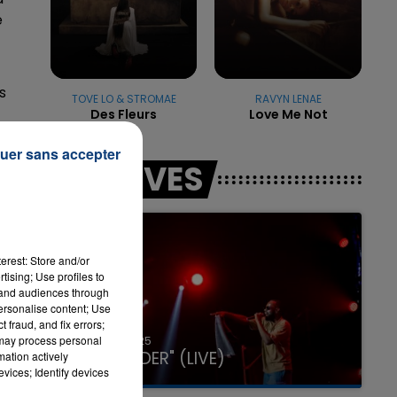
e
7h00 - 11h00
LA TEAM DE L'ÉTÉ
s
TOVE LO & STROMAE
RAVYN LENAE
Des Fleurs
Love Me Not
uer sans accepter
LES LIVES
e
le
erest: Store and/or
tising; Use profiles to
tand audiences through
personalise content; Use
 fraud, and fix errors;
31 janvier 2025
 may process personal
GIMS "SPIDER" (LIVE)
mation actively
3,
vices; Identify devices