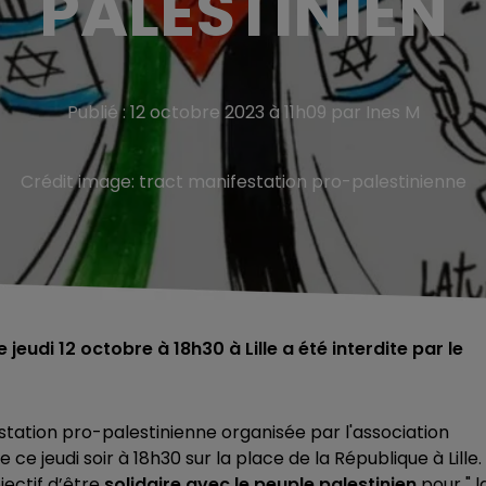
PALESTINIEN
Publié : 12 octobre 2023 à 11h09 par Ines M
Crédit image:
tract manifestation pro-palestinienne
eudi 12 octobre à 18h30 à Lille a été interdite par le
station pro-palestinienne organisée par l'association
e jeudi soir à 18h30 sur la place de la République à Lille.
jectif d’être
solidaire avec le peuple palestinien
pour " l