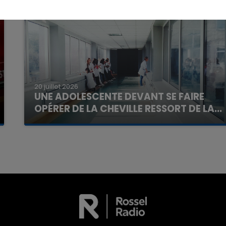
20 juillet 2026
UNE ADOLESCENTE DEVANT SE FAIRE
OPÉRER DE LA CHEVILLE RESSORT DE LA...
La famille a porté plainte contre la clinique qui a
16h00 - 20h00
reconnu sa responsabilité et présenté ses
La Team du Week-end
excuses.