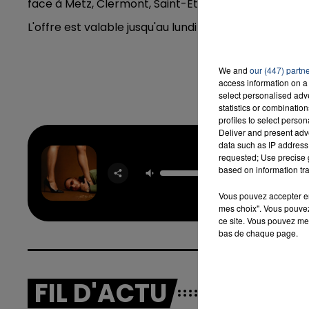
face à Metz, Clermont, Saint-Etienne et Bordeaux.
L'offre est valable jusqu'au lundi 14 février, les infos 
16h00 - 20h00
We and
our (447) partn
LA TEAM DU WEEK-END
access information on a 
select personalised ad
statistics or combinatio
profiles to select person
Deliver and present adv
data such as IP address 
Movin' T
requested; Use precise g
Su
based on information tra
HUGEL &
ANGE
Vous pouvez accepter en 
ULTRA 
mes choix". Vous pouvez
ce site. Vous pouvez met
bas de chaque page.
FIL D'ACTU