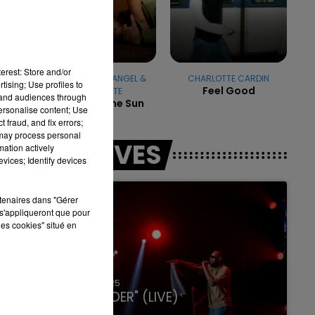
16h00 - 20h00
erest: Store and/or
LA TEAM DU WEEK-END
HUGEL & IMAEL ANGEL &
CHARLOTTE CARDIN
tising; Use profiles to
Feel Good
ULTRA NATE
tand audiences through
Movin' To The Sun
personalise content; Use
 fraud, and fix errors;
 may process personal
LES LIVES
mation actively
vices; Identify devices
rtenaires dans "Gérer
s'appliqueront que pour
les cookies" situé en
31 janvier 2025
GIMS "SPIDER" (LIVE)