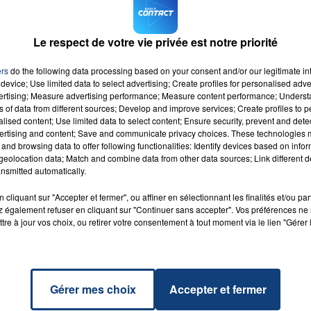
et tarifs à retrouver sur
le site du LOSC
Le respect de votre vie privée est notre priorité
7h00 - 12h00
ers
do the following data processing based on your consent and/or our legitimate int
LA TEAM DU WEEK-END
device; Use limited data to select advertising; Create profiles for personalised adver
vertising; Measure advertising performance; Measure content performance; Unders
ns of data from different sources; Develop and improve services; Create profiles to 
alised content; Use limited data to select content; Ensure security, prevent and detect
ertising and content; Save and communicate privacy choices. These technologies
and browsing data to offer following functionalities: Identify devices based on infor
o The
eolocation data; Match and combine data from other data sources; Link different de
n
RADIO CONTACT
nsmitted automatically.
 IMAEL
L &
cliquant sur "Accepter et fermer", ou affiner en sélectionnant les finalités et/ou pa
NATE
 également refuser en cliquant sur "Continuer sans accepter". Vos préférences ne 
tre à jour vos choix, ou retirer votre consentement à tout moment via le lien "Gérer 
Gérer mes choix
Accepter et fermer