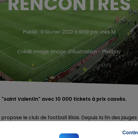
RENCONTRES
Publié : 9 février 2022 à 9h19 par Ines M
Crédit image:
Image d'illustration - Pixabay
 "saint Valentin" avec 10 000 tickets à prix cassés.
opose le club de football lillois. Depuis la fin des jauges
 retourner encourager leurs équipes préférées. Le LOSC
haines rencontres qui auront lieu au stade Pierre Mauroy
Contin