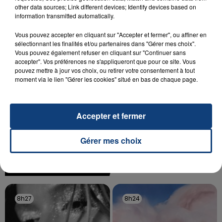
other data sources; Link different devices; Identify devices based on
Un homme s'est immolé par le feu après avoir
information transmitted automatically.
aspergé sa compagne et leur bébé de trois mois
Vous pouvez accepter en cliquant sur "Accepter et fermer", ou affiner en
d'un liquide inflammable.
sélectionnant les finalités et/ou partenaires dans "Gérer mes choix".
Vous pouvez également refuser en cliquant sur "Continuer sans
accepter". Vos préférences ne s'appliqueront que pour ce site. Vous
pouvez mettre à jour vos choix, ou retirer votre consentement à tout
moment via le lien "Gérer les cookies" situé en bas de chaque page.
20 juillet 2026
UNE ADOLESCENTE DEVANT SE FAIRE
Accepter et fermer
OPÉRER DE LA CHEVILLE RESSORT DE LA...
La famille a porté plainte contre la clinique qui a
Gérer mes choix
reconnu sa responsabilité et présenté ses
excuses.
TITRES DIFFUSÉS
8h27
8h27
8h24
8h24