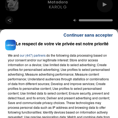
Matadora
KAROL G
Continuer sans accepter
Le respect de votre vie privée est notre priorité
FIL D'ACTU
We and
our (447) partners
do the following data processing based on
your consent and/or our legitimate interest: Store and/or access
information on a device; Use limited data to select advertising; Create
profiles for personalised advertising; Use profiles to select personalised
advertising; Measure advertising performance; Measure content
performance; Understand audiences through statistics or combinations
of data from different sources; Develop and improve services; Create
profiles to personalise content; Use profiles to select personalised
content; Use limited data to select content; Ensure security, prevent and
detect fraud, and fix errors; Deliver and present advertising and content;
Save and communicate privacy choices. These technologies may
23 juillet 2026
process personal data such as IP address and browsing data to offer
INCENDIE MORTEL À LENS : UNE FEMME ET
following functionalities: Identify devices based on information actively
SON BÉBÉ ENTRE LA VIE ET LA...
requested; Use precise geolocation data; Match and combine data from