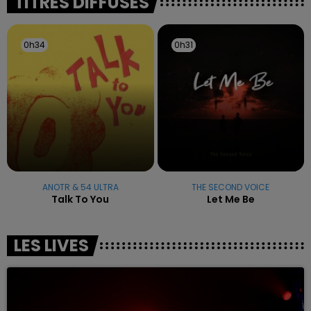
TITRES DIFFUSÉS
0h34
0h34
0h31
0h31
ANOTR & 54 ULTRA
THE SECOND VOICE
Talk To You
Let Me Be
LES LIVES