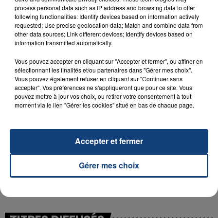
process personal data such as IP address and browsing data to offer
following functionalities: Identify devices based on information actively
requested; Use precise geolocation data; Match and combine data from
23 juillet 2026
other data sources; Link different devices; Identify devices based on
INCENDIE MORTEL À LENS : UNE FEMME ET
information transmitted automatically.
SON BÉBÉ ENTRE LA VIE ET LA...
Vous pouvez accepter en cliquant sur "Accepter et fermer", ou affiner en
Un homme s'est immolé par le feu après avoir
sélectionnant les finalités et/ou partenaires dans "Gérer mes choix".
aspergé sa compagne et leur bébé de trois mois
Vous pouvez également refuser en cliquant sur "Continuer sans
accepter". Vos préférences ne s'appliqueront que pour ce site. Vous
d'un liquide inflammable.
pouvez mettre à jour vos choix, ou retirer votre consentement à tout
moment via le lien "Gérer les cookies" situé en bas de chaque page.
Accepter et fermer
20 juillet 2026
UNE ADOLESCENTE DEVANT SE FAIRE
Gérer mes choix
OPÉRER DE LA CHEVILLE RESSORT DE LA...
La famille a porté plainte contre la clinique qui a
reconnu sa responsabilité et présenté ses
excuses.