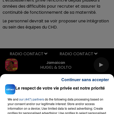
L’établissement privé rencontre depuis plusieurs
années des difficultés pour recruter et assurer la
continuité de fonctionnement de sa maternité.
Le personnel devrait se voir proposer une intégration
au sein des équipes du CHD.
RADIO CONTACT
Jamaican
HUGEL & SOLTO
Continuer sans accepter
Le respect de votre vie privée est notre priorité
We and
our (447) partners
do the following data processing based on
your consent and/or our legitimate interest: Store and/or access
information on a device; Use limited data to select advertising; Create
FIL D'ACTU
profiles for personalised advertising; Use profiles to select personalised