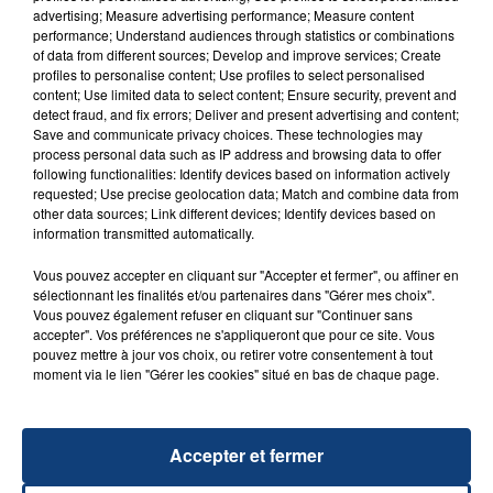
advertising; Measure advertising performance; Measure content
performance; Understand audiences through statistics or combinations
of data from different sources; Develop and improve services; Create
profiles to personalise content; Use profiles to select personalised
content; Use limited data to select content; Ensure security, prevent and
detect fraud, and fix errors; Deliver and present advertising and content;
Save and communicate privacy choices. These technologies may
process personal data such as IP address and browsing data to offer
following functionalities: Identify devices based on information actively
requested; Use precise geolocation data; Match and combine data from
23 juillet 2026
other data sources; Link different devices; Identify devices based on
INCENDIE MORTEL À LENS : UNE FEMME ET
information transmitted automatically.
SON BÉBÉ ENTRE LA VIE ET LA...
Vous pouvez accepter en cliquant sur "Accepter et fermer", ou affiner en
Un homme s'est immolé par le feu après avoir
sélectionnant les finalités et/ou partenaires dans "Gérer mes choix".
aspergé sa compagne et leur bébé de trois mois
Vous pouvez également refuser en cliquant sur "Continuer sans
accepter". Vos préférences ne s'appliqueront que pour ce site. Vous
d'un liquide inflammable.
pouvez mettre à jour vos choix, ou retirer votre consentement à tout
moment via le lien "Gérer les cookies" situé en bas de chaque page.
Accepter et fermer
20 juillet 2026