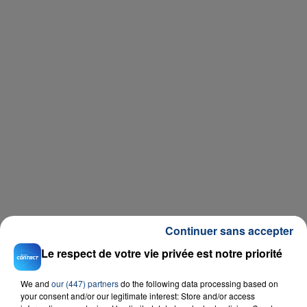
Continuer sans accepter
Le respect de votre vie privée est notre priorité
RADIO CONTACT
We and
our (447) partners
do the following data processing based on
Sur La Piste
EVA
your consent and/or our legitimate interest: Store and/or access