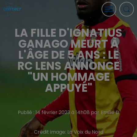
LA FILLE D'IGNATIUS
GANAGO MEURT À
L'ÂGE DE 5 ANS : LE
RC LENS ANNONCE
"UN HOMMAGE
APPUYÉ"
Publié : 14 février 2023 à 14h08 par Emilie D
Crédit image:
La Voix du Nord