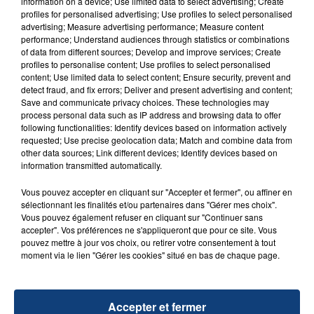
information on a device; Use limited data to select advertising; Create
profiles for personalised advertising; Use profiles to select personalised
advertising; Measure advertising performance; Measure content
performance; Understand audiences through statistics or combinations
of data from different sources; Develop and improve services; Create
profiles to personalise content; Use profiles to select personalised
content; Use limited data to select content; Ensure security, prevent and
detect fraud, and fix errors; Deliver and present advertising and content;
Save and communicate privacy choices. These technologies may
FIL D'ACTU
process personal data such as IP address and browsing data to offer
following functionalities: Identify devices based on information actively
requested; Use precise geolocation data; Match and combine data from
other data sources; Link different devices; Identify devices based on
information transmitted automatically.
Vous pouvez accepter en cliquant sur "Accepter et fermer", ou affiner en
sélectionnant les finalités et/ou partenaires dans "Gérer mes choix".
Vous pouvez également refuser en cliquant sur "Continuer sans
accepter". Vos préférences ne s'appliqueront que pour ce site. Vous
pouvez mettre à jour vos choix, ou retirer votre consentement à tout
23 juillet 2026
moment via le lien "Gérer les cookies" situé en bas de chaque page.
INCENDIE MORTEL À LENS : UNE FEMME ET
SON BÉBÉ ENTRE LA VIE ET LA...
Un homme s'est immolé par le feu après avoir
Accepter et fermer