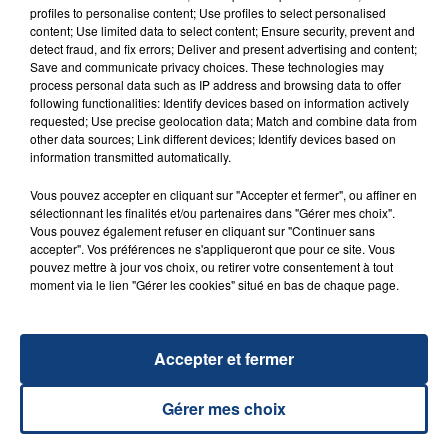
profiles to personalise content; Use profiles to select personalised
content; Use limited data to select content; Ensure security, prevent and
detect fraud, and fix errors; Deliver and present advertising and content;
Save and communicate privacy choices. These technologies may
23 juillet 2026
process personal data such as IP address and browsing data to offer
INCENDIE MORTEL À LENS : UNE FEMME ET
following functionalities: Identify devices based on information actively
requested; Use precise geolocation data; Match and combine data from
SON BÉBÉ ENTRE LA VIE ET LA...
other data sources; Link different devices; Identify devices based on
Un homme s'est immolé par le feu après avoir
information transmitted automatically.
aspergé sa compagne et leur bébé de trois mois
Vous pouvez accepter en cliquant sur "Accepter et fermer", ou affiner en
d'un liquide inflammable.
sélectionnant les finalités et/ou partenaires dans "Gérer mes choix".
Vous pouvez également refuser en cliquant sur "Continuer sans
accepter". Vos préférences ne s'appliqueront que pour ce site. Vous
pouvez mettre à jour vos choix, ou retirer votre consentement à tout
moment via le lien "Gérer les cookies" situé en bas de chaque page.
20 juillet 2026
UNE ADOLESCENTE DEVANT SE FAIRE
Accepter et fermer
OPÉRER DE LA CHEVILLE RESSORT DE LA...
La famille a porté plainte contre la clinique qui a
Gérer mes choix
reconnu sa responsabilité et présenté ses