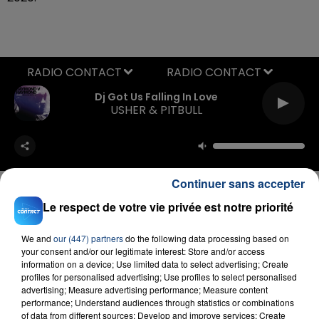
RADIO CONTACT
Dj Got Us Falling In Love
USHER & PITBULL
Continuer sans accepter
Le respect de votre vie privée est notre priorité
FIL D'ACTU
We and
our (447) partners
do the following data processing based on
your consent and/or our legitimate interest: Store and/or access
information on a device; Use limited data to select advertising; Create
profiles for personalised advertising; Use profiles to select personalised
advertising; Measure advertising performance; Measure content
performance; Understand audiences through statistics or combinations
of data from different sources; Develop and improve services; Create