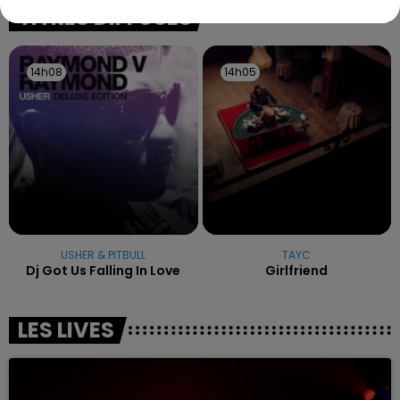
excuses.
TITRES DIFFUSÉS
14h08
14h08
14h05
14h05
USHER & PITBULL
TAYC
Dj Got Us Falling In Love
Girlfriend
LES LIVES