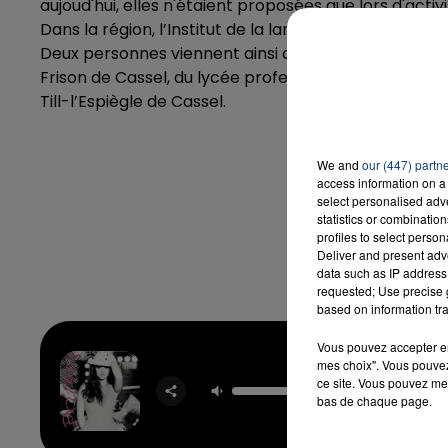
aujoud'hui, elles n'étaient proposées que lors d'activ
Dans la région, l’Institut de la langue régionale fla
Deux personnes viennent ainsi d’être recrutées et p
Frison de Cassel, du lycée professionnel des Flandr
Till-l’Espiègle de Cassel.
We and
our (447) partn
access information on a 
select personalised ad
statistics or combinatio
profiles to select person
Deliver and present adv
data such as IP address 
requested; Use precise g
based on information tra
Vous pouvez accepter en 
mes choix". Vous pouvez
Gimme 
ce site. Vous pouvez met
BRIT
bas de chaque page.
SPEA