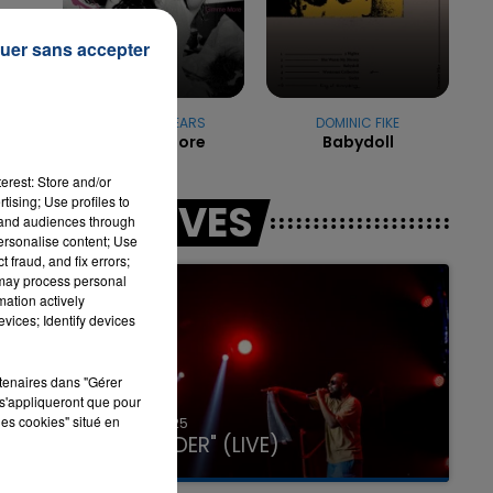
uer sans accepter
e-
7h00 - 11h00
LA TEAM DE L'ÉTÉ
BRITNEY SPEARS
DOMINIC FIKE
Gimme More
Babydoll
erest: Store and/or
tising; Use profiles to
LES LIVES
tand audiences through
personalise content; Use
 fraud, and fix errors;
 may process personal
mation actively
vices; Identify devices
rtenaires dans "Gérer
s'appliqueront que pour
les cookies" situé en
31 janvier 2025
GIMS "SPIDER" (LIVE)