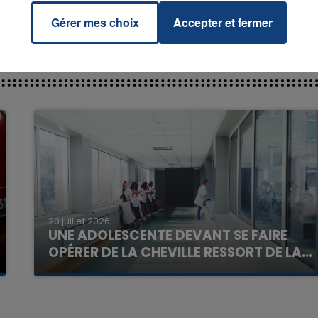
Gérer mes choix
Accepter et fermer
7h00 - 11h00
La Team de l'été
20 juillet 2026
UNE ADOLESCENTE DEVANT SE FAIRE
OPÉRER DE LA CHEVILLE RESSORT DE LA...
La famille a porté plainte contre la clinique qui a
reconnu sa responsabilité et présenté ses
excuses.