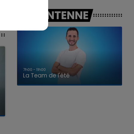
A L'ANTENNE
7h00 - 11h00
La Team de l'été