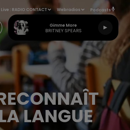
Live :
RADIO CONTACT
Webradios
Podcasts
Gimme More
BRITNEY SPEARS
 RECONNAÎT
 LA LANGUE