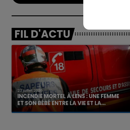
FIL D'ACTU
23 juillet 2026
INCENDIE MORTEL À LENS : UNE FEMME
ET SON BÉBÉ ENTRE LA VIE ET LA...
Un homme s'est immolé par le feu après avoir
aspergé sa compagne et leur bébé de trois
mois d'un liquide inflammable.