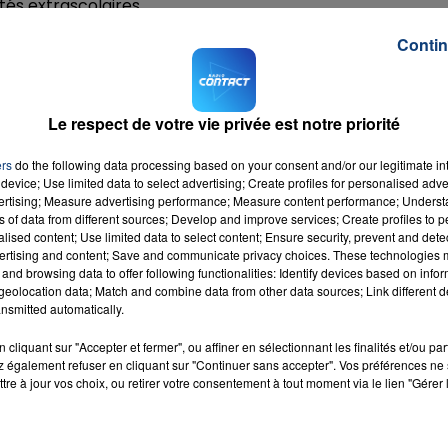
ités extrascolaires.
mande se bat depuis près de 20 ans pour obtenir ce statut
.
Contin
lusieurs établissements. C’est le cas du collège Robert-l
es à Hazebrouck, d’une école de Wormhout et de l’école
Le respect de votre vie privée est notre priorité
ers
do the following data processing based on your consent and/or our legitimate int
device; Use limited data to select advertising; Create profiles for personalised adver
vertising; Measure advertising performance; Measure content performance; Unders
ns of data from different sources; Develop and improve services; Create profiles to 
alised content; Use limited data to select content; Ensure security, prevent and detect
ertising and content; Save and communicate privacy choices. These technologies
and browsing data to offer following functionalities: Identify devices based on infor
eolocation data; Match and combine data from other data sources; Link different de
nsmitted automatically.
cliquant sur "Accepter et fermer", ou affiner en sélectionnant les finalités et/ou pa
 également refuser en cliquant sur "Continuer sans accepter". Vos préférences ne 
More
tre à jour vos choix, ou retirer votre consentement à tout moment via le lien "Gérer 
RADIO CONTACT
NEY
RS