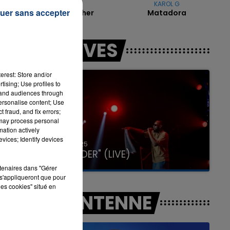
AVICII
KAROL G
uer sans accepter
Hey Brother
Matadora
nés
16h00 - 20h00
LES LIVES
LA TEAM DU WEEK-END
erest: Store and/or
tising; Use profiles to
tand audiences through
personalise content; Use
 fraud, and fix errors;
 may process personal
mation actively
vices; Identify devices
31 janvier 2025
GIMS "SPIDER" (LIVE)
rtenaires dans "Gérer
s'appliqueront que pour
les cookies" situé en
A L'ANTENNE