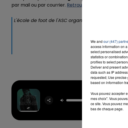
par mail ou par courrier.
Retrouvez toutes les infos pr
L'école de foot de l'ASC organise une journée 𝑷𝒐𝒓𝒕𝒆
16h00 - 20h00
LA TEAM DU WEEK-END
entre 2
Infos et Inscriptions
We and
our (447) partn
access information on a 
— Amiens SC (@
select personalised ad
statistics or combinatio
profiles to select person
Deliver and present adv
data such as IP address 
requested; Use precise g
based on information tra
Vous pouvez accepter en 
Hey Br
mes choix". Vous pouvez
AVIC
ce site. Vous pouvez met
bas de chaque page.