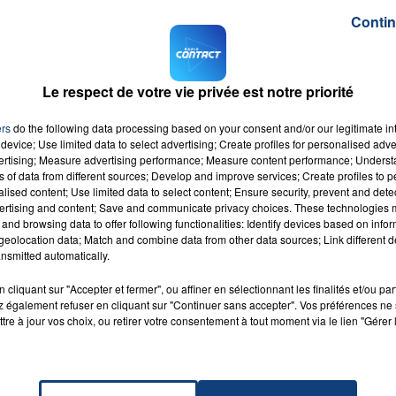
atiques sur le site officiel du club
.
Contin
 𝑶𝒖𝒗𝒆𝒓𝒕𝒆𝒔 le mercredi 11 mai prochain pour les enfants 
7h00 - 12h00
LA TEAM DU WEEK-END
012 et 2015. 🏟⚽️
Le respect de votre vie privée est notre priorité
 👇
#FiersDetreAmienois
⚪️⚫️
ers
do the following data processing based on your consent and/or our legitimate int
device; Use limited data to select advertising; Create profiles for personalised adver
AmiensSC)
March 28, 2022
vertising; Measure advertising performance; Measure content performance; Unders
ns of data from different sources; Develop and improve services; Create profiles to 
alised content; Use limited data to select content; Ensure security, prevent and detect
ertising and content; Save and communicate privacy choices. These technologies
and browsing data to offer following functionalities: Identify devices based on infor
eolocation data; Match and combine data from other data sources; Link different de
nsmitted automatically.
cliquant sur "Accepter et fermer", ou affiner en sélectionnant les finalités et/ou pa
other
RADIO CONTACT
 également refuser en cliquant sur "Continuer sans accepter". Vos préférences ne 
II
tre à jour vos choix, ou retirer votre consentement à tout moment via le lien "Gérer 