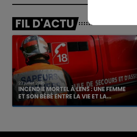
FIL D'ACTU
7h00 - 12h00
nd
La Team du Week-end
23 juillet 2026
INCENDIE MORTEL À LENS : UNE FEMME
ET SON BÉBÉ ENTRE LA VIE ET LA...
Un homme s'est immolé par le feu après avoir
aspergé sa compagne et leur bébé de trois
mois d'un liquide inflammable.