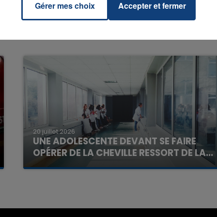
Gérer mes choix
Accepter et fermer
16h00 - 20h00
La Team du Week-end
20 juillet 2026
UNE ADOLESCENTE DEVANT SE FAIRE
OPÉRER DE LA CHEVILLE RESSORT DE LA...
La famille a porté plainte contre la clinique qui a
reconnu sa responsabilité et présenté ses
excuses.