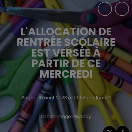
L'ALLOCATION DE
RENTRÉE SCOLAIRE
EST VERSÉE À
PARTIR DE CE
MERCREDI
Publié : 16 août 2023 à 10h52 par Iban D
Crédit image:
Pixabay