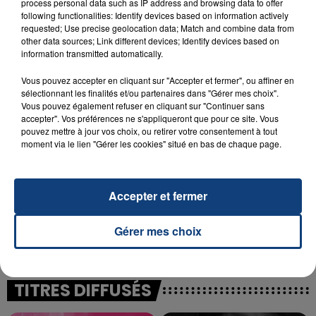
process personal data such as IP address and browsing data to offer
following functionalities: Identify devices based on information actively
23 juillet 2026
requested; Use precise geolocation data; Match and combine data from
INCENDIE MORTEL À LENS : UNE FEMME ET
other data sources; Link different devices; Identify devices based on
SON BÉBÉ ENTRE LA VIE ET LA...
information transmitted automatically.
Un homme s'est immolé par le feu après avoir
Vous pouvez accepter en cliquant sur "Accepter et fermer", ou affiner en
aspergé sa compagne et leur bébé de trois mois
sélectionnant les finalités et/ou partenaires dans "Gérer mes choix".
d'un liquide inflammable.
Vous pouvez également refuser en cliquant sur "Continuer sans
accepter". Vos préférences ne s'appliqueront que pour ce site. Vous
pouvez mettre à jour vos choix, ou retirer votre consentement à tout
moment via le lien "Gérer les cookies" situé en bas de chaque page.
Accepter et fermer
20 juillet 2026
UNE ADOLESCENTE DEVANT SE FAIRE
OPÉRER DE LA CHEVILLE RESSORT DE LA...
Gérer mes choix
La famille a porté plainte contre la clinique qui a
reconnu sa responsabilité et présenté ses
excuses.
TITRES DIFFUSÉS