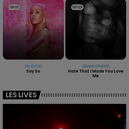
18h31
18h31
18h28
18h28
DOJA CAT
ARIANA GRANDE
Say So
Hate That I Made You Love
Me
LES LIVES