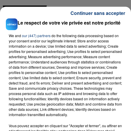
FIL D'ACTU
Continuer sans accepter
Le respect de votre vie privée est notre priorité
We and
our (447) partners
do the following data processing based on
your consent and/or our legitimate interest: Store and/or access
information on a device; Use limited data to select advertising; Create
profiles for personalised advertising; Use profiles to select personalised
advertising; Measure advertising performance; Measure content
performance; Understand audiences through statistics or combinations
23 juillet 2026
of data from different sources; Develop and improve services; Create
INCENDIE MORTEL À LENS : UNE FEMME ET
profiles to personalise content; Use profiles to select personalised
content; Use limited data to select content; Ensure security, prevent and
SON BÉBÉ ENTRE LA VIE ET LA...
detect fraud, and fix errors; Deliver and present advertising and content;
Un homme s'est immolé par le feu après avoir
Save and communicate privacy choices. These technologies may
aspergé sa compagne et leur bébé de trois mois
process personal data such as IP address and browsing data to offer
following functionalities: Identify devices based on information actively
d'un liquide inflammable.
requested; Use precise geolocation data; Match and combine data from
other data sources; Link different devices; Identify devices based on
information transmitted automatically.
Vous pouvez accepter en cliquant sur "Accepter et fermer", ou affiner en
sélectionnant les finalités et/ou partenaires dans "Gérer mes choix".