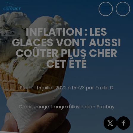
INFLATION : LES
GLACES VONT AUSSI
COÛTER PLUS CHER
CET ÉTÉ
Publié : 15 juillet 2022 à 15h23 par Emilie D
Crédit image:
Image d'illustration Pixabay