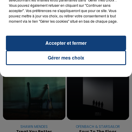
Vous pouvez également refuser en cliquant sur "Continuer sans
20 juillet 2026
accepter". Vos préférences ne s'appliqueront que pour ce site. Vous
UNE ADOLESCENTE DEVANT SE FAIRE
pouvez mettre à jour vos choix, ou retirer votre consentement à tout
OPÉRER DE LA CHEVILLE RESSORT DE LA...
moment via le lien "Gérer les cookies" situé en bas de chaque page.
La famille a porté plainte contre la clinique qui a
reconnu sa responsabilité et présenté ses
Accepter et fermer
excuses.
TITRES DIFFUSÉS
Gérer mes choix
7h03
7h03
6h59
6h59
SHAWN MENDES
OFENBACH & STARSAILOR
Treat You Better
Four To The Floor