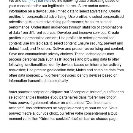
RADIO CONTACT
We and
our (447) partners
do the following data processing based on
your consent and/or our legitimate interest: Store and/or access
information on a device; Use limited data to select advertising; Create
Sur La Piste
EVA
profiles for personalised advertising; Use profiles to select personalised
advertising; Measure advertising performance; Measure content
performance; Understand audiences through statistics or combinations
of data from different sources; Develop and improve services; Create
profiles to personalise content; Use profiles to select personalised
content; Use limited data to select content; Ensure security, prevent and
detect fraud, and fix errors; Deliver and present advertising and content;
Save and communicate privacy choices. These technologies may
process personal data such as IP address and browsing data to offer
following functionalities: Identify devices based on information actively
FIL D'ACTU
requested; Use precise geolocation data; Match and combine data from
other data sources; Link different devices; Identify devices based on
information transmitted automatically.
Vous pouvez accepter en cliquant sur "Accepter et fermer", ou affiner en
sélectionnant les finalités et/ou partenaires dans "Gérer mes choix".
Vous pouvez également refuser en cliquant sur "Continuer sans
accepter". Vos préférences ne s'appliqueront que pour ce site. Vous
pouvez mettre à jour vos choix, ou retirer votre consentement à tout
moment via le lien "Gérer les cookies" situé en bas de chaque page.
23 juillet 2026