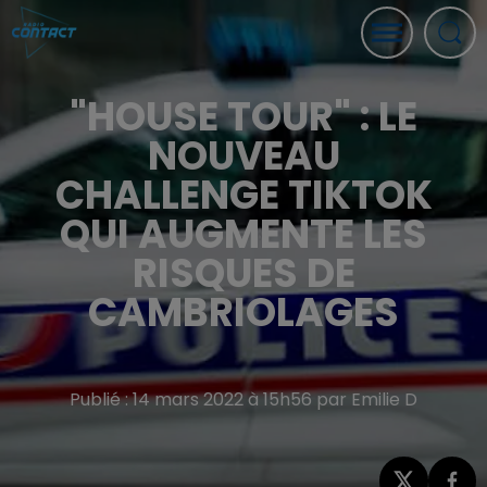
"HOUSE TOUR" : LE
NOUVEAU
CHALLENGE TIKTOK
QUI AUGMENTE LES
RISQUES DE
CAMBRIOLAGES
Publié : 14 mars 2022 à 15h56 par Emilie D