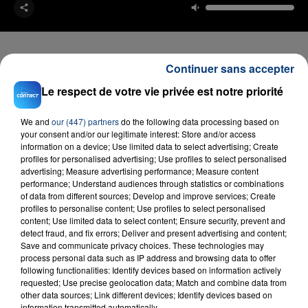
Continuer sans accepter
Le respect de votre vie privée est notre priorité
FIL D'ACTU
We and
our (447) partners
do the following data processing based on
your consent and/or our legitimate interest: Store and/or access
information on a device; Use limited data to select advertising; Create
profiles for personalised advertising; Use profiles to select personalised
advertising; Measure advertising performance; Measure content
performance; Understand audiences through statistics or combinations
of data from different sources; Develop and improve services; Create
profiles to personalise content; Use profiles to select personalised
content; Use limited data to select content; Ensure security, prevent and
23 juillet 2026
detect fraud, and fix errors; Deliver and present advertising and content;
INCENDIE MORTEL À LENS : UNE FEMME ET
Save and communicate privacy choices. These technologies may
process personal data such as IP address and browsing data to offer
SON BÉBÉ ENTRE LA VIE ET LA...
following functionalities: Identify devices based on information actively
Un homme s'est immolé par le feu après avoir
requested; Use precise geolocation data; Match and combine data from
aspergé sa compagne et leur bébé de trois mois
other data sources; Link different devices; Identify devices based on
information transmitted automatically.