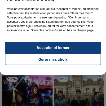
d'un liquide inflammable.
Vous pouvez accepter en cliquant sur "Accepter et fermer", ou affiner en
sélectionnant les finalités et/ou partenaires dans "Gérer mes choix".
Vous pouvez également refuser en cliquant sur "Continuer sans
accepter". Vos préférences ne s'appliqueront que pour ce site. Vous
pouvez mettre à jour vos choix, ou retirer votre consentement à tout
moment via le lien "Gérer les cookies" situé en bas de chaque page.
20 juillet 2026
UNE ADOLESCENTE DEVANT SE FAIRE
OPÉRER DE LA CHEVILLE RESSORT DE LA...
Accepter et fermer
La famille a porté plainte contre la clinique qui a
reconnu sa responsabilité et présenté ses
Gérer mes choix
excuses.
TITRES DIFFUSÉS
23h34
23h34
23h31
23h31