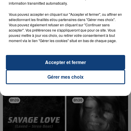
information transmitted automatically.
d'un liquide inflammable.
Vous pouvez accepter en cliquant sur "Accepter et fermer", ou affiner en
sélectionnant les finalités et/ou partenaires dans "Gérer mes choix".
Vous pouvez également refuser en cliquant sur "Continuer sans
accepter". Vos préférences ne s'appliqueront que pour ce site. Vous
pouvez mettre à jour vos choix, ou retirer votre consentement à tout
moment via le lien "Gérer les cookies" situé en bas de chaque page.
20 juillet 2026
UNE ADOLESCENTE DEVANT SE FAIRE
OPÉRER DE LA CHEVILLE RESSORT DE LA...
Accepter et fermer
La famille a porté plainte contre la clinique qui a
reconnu sa responsabilité et présenté ses
Gérer mes choix
excuses.
TITRES DIFFUSÉS
8h39
8h39
8h36
8h36