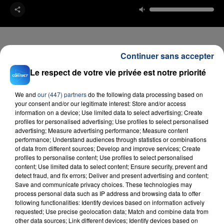
Continuer sans accepter
Le respect de votre vie privée est notre priorité
FIL D'ACTU
We and
our (447) partners
do the following data processing based on
your consent and/or our legitimate interest: Store and/or access
information on a device; Use limited data to select advertising; Create
profiles for personalised advertising; Use profiles to select personalised
advertising; Measure advertising performance; Measure content
performance; Understand audiences through statistics or combinations
of data from different sources; Develop and improve services; Create
profiles to personalise content; Use profiles to select personalised
content; Use limited data to select content; Ensure security, prevent and
23 juillet 2026
detect fraud, and fix errors; Deliver and present advertising and content;
INCENDIE MORTEL À LENS : UNE FEMME ET
Save and communicate privacy choices. These technologies may
SON BÉBÉ ENTRE LA VIE ET LA...
process personal data such as IP address and browsing data to offer
following functionalities: Identify devices based on information actively
Un homme s'est immolé par le feu après avoir
requested; Use precise geolocation data; Match and combine data from
aspergé sa compagne et leur bébé de trois mois
other data sources; Link different devices; Identify devices based on