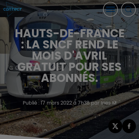
HAUTS-DE-FRANCE
: LA SNCF REND LE
MOIS D'AVRIL
GRATUIT POUR SES
ABONNÉS.
Publié : 17 mars 2022 à 7h38 par Ines M