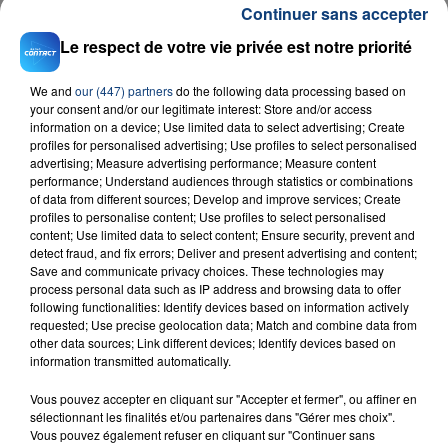
Continuer sans accepter
Le respect de votre vie privée est notre priorité
RADIO CONTACT
We and
our (447) partners
do the following data processing based on
Jamaican
your consent and/or our legitimate interest: Store and/or access
HUGEL & SOLTO
information on a device; Use limited data to select advertising; Create
profiles for personalised advertising; Use profiles to select personalised
advertising; Measure advertising performance; Measure content
performance; Understand audiences through statistics or combinations
of data from different sources; Develop and improve services; Create
profiles to personalise content; Use profiles to select personalised
content; Use limited data to select content; Ensure security, prevent and
detect fraud, and fix errors; Deliver and present advertising and content;
Save and communicate privacy choices. These technologies may
process personal data such as IP address and browsing data to offer
FIL D'ACTU
following functionalities: Identify devices based on information actively
requested; Use precise geolocation data; Match and combine data from
other data sources; Link different devices; Identify devices based on
information transmitted automatically.
Vous pouvez accepter en cliquant sur "Accepter et fermer", ou affiner en
sélectionnant les finalités et/ou partenaires dans "Gérer mes choix".
Vous pouvez également refuser en cliquant sur "Continuer sans