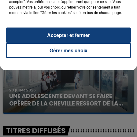
accepter". Vos préférences ne s'appliqueront que pour ce site. Vous
pouvez mettre à jour vos choix, ou retirer votre consentement à tout
moment via le lien "Gérer les cookies" situé en bas de chaque page.
23 juillet 2026
INCENDIE MORTEL À LENS : UNE FEMME ET
SON BÉBÉ ENTRE LA VIE ET LA...
Un homme s'est immolé par le feu après avoir
Accepter et fermer
aspergé sa compagne et leur bébé de trois mois
d'un liquide inflammable.
Gérer mes choix
20 juillet 2026
UNE ADOLESCENTE DEVANT SE FAIRE
OPÉRER DE LA CHEVILLE RESSORT DE LA...
La famille a porté plainte contre la clinique qui a
reconnu sa responsabilité et présenté ses
excuses.
TITRES DIFFUSÉS