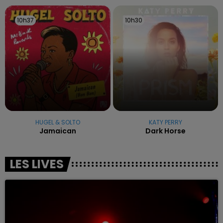
10h37
10h37
10h30
10h30
HUGEL & SOLTO
KATY PERRY
Jamaican
Dark Horse
LES LIVES