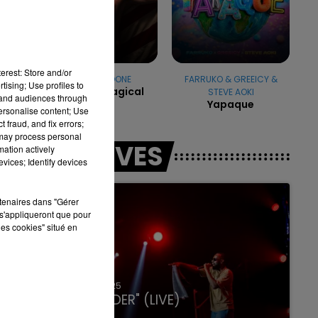
7h00 - 12h00
erest: Store and/or
LA TEAM DU WEEK-END
BENSON BOONE
FARRUKO & GREEICY &
tising; Use profiles to
Mystical Magical
STEVE AOKI
tand audiences through
Yapaque
personalise content; Use
 fraud, and fix errors;
 may process personal
LES LIVES
mation actively
vices; Identify devices
rtenaires dans "Gérer
s'appliqueront que pour
les cookies" situé en
31 janvier 2025
GIMS "SPIDER" (LIVE)