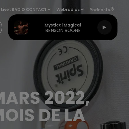
Live :
RADIO CONTACT
Webradios
Podcasts
Mystical Magical
BENSON BOONE
MARS 2022,
MOIS DE LA