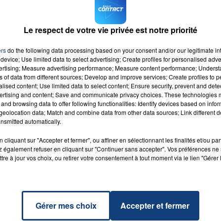
, Douai, Dunkerque, Grande-Synthe, Maubeuge,
ens, ou encore Beauvais, entre autres.
Le respect de votre vie privée est notre priorité
u mois de la santé
.
16h00 - 20h00
ers
do the following data processing based on your consent and/or our legitimate int
LA TEAM DU WEEK-END
device; Use limited data to select advertising; Create profiles for personalised adver
vertising; Measure advertising performance; Measure content performance; Unders
ns of data from different sources; Develop and improve services; Create profiles to 
alised content; Use limited data to select content; Ensure security, prevent and detect
ertising and content; Save and communicate privacy choices. These technologies
cal
and browsing data to offer following functionalities: Identify devices based on infor
RADIO CONTACT
cal
eolocation data; Match and combine data from other data sources; Link different de
ON
nsmitted automatically.
NE
cliquant sur "Accepter et fermer", ou affiner en sélectionnant les finalités et/ou pa
 également refuser en cliquant sur "Continuer sans accepter". Vos préférences ne 
tre à jour vos choix, ou retirer votre consentement à tout moment via le lien "Gérer 
Gérer mes choix
Accepter et fermer