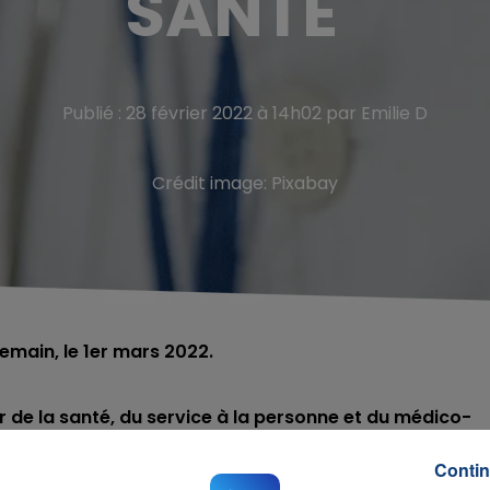
SANTÉ"
Publié : 28 février 2022 à 14h02 par Emilie D
Crédit image:
Pixabay
demain, le 1er mars 2022.
r de la santé, du service à la personne et du médico-
besoins dans ces secteurs.
Contin
rs actions de recrutement et de formation seront mises 