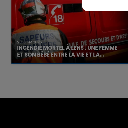
23 juillet 2026
INCENDIE MORTEL À LENS : UNE FEMME
ET SON BÉBÉ ENTRE LA VIE ET LA...
Un homme s'est immolé par le feu après avoir
aspergé sa compagne et leur bébé de trois
7h00 - 12h00
mois d'un liquide inflammable.
nd
La Team du Week-end