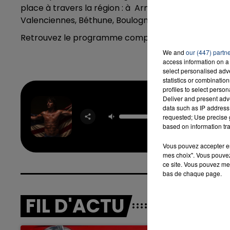
place à travers la région : à Armentières, Cambrai
Valenciennes, Béthune, Boulogne-sur-Mer, Laon, Ami
Retrouvez le programme complet sur :
Programme d
7h00 - 12h00
We and
our (447) partn
LA TEAM DU WEEK-END
access information on a 
select personalised ad
statistics or combinatio
profiles to select person
Deliver and present adv
Mysti
data such as IP address 
Magi
requested; Use precise g
BENS
based on information tra
BOO
Vous pouvez accepter en 
mes choix". Vous pouvez
ce site. Vous pouvez met
bas de chaque page.
FIL D'ACTU