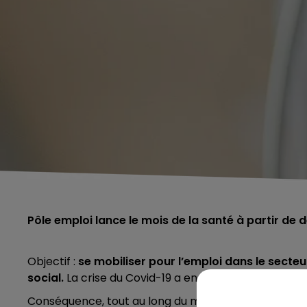
Pôle emploi lance le mois de la santé à partir de 
Objectif :
se mobiliser pour l’emploi dans le secteu
social.
La crise du Covid-19 a en effet renforcé les 
Conséquence, tout au long du mois de mars, plusieu