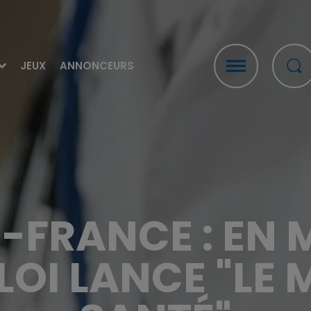
JEUX
ANNONCEURS
FRANCE : EN 
OI LANCE "LE 