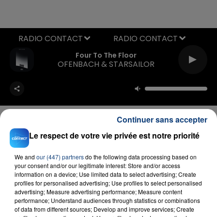
RADIO CONTACT
Four To The Floor
OFENBACH & STARSAILOR
Continuer sans accepter
Le respect de votre vie privée est notre priorité
FIL D'ACTU
We and
our (447) partners
do the following data processing based on
your consent and/or our legitimate interest: Store and/or access
information on a device; Use limited data to select advertising; Create
profiles for personalised advertising; Use profiles to select personalised
advertising; Measure advertising performance; Measure content
performance; Understand audiences through statistics or combinations
of data from different sources; Develop and improve services; Create