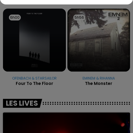
6h00
6h00
5h56
5h56
OFENBACH & STARSAILOR
EMINEM & RIHANNA
Four To The Floor
The Monster
LES LIVES