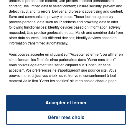
profiles to personalise content; Use profiles to select personalised
content; Use limited data to select content; Ensure security, prevent and
detect fraud, and fix errors; Deliver and present advertising and content;
Save and communicate privacy choices. These technologies may
23 juillet 2026
process personal data such as IP address and browsing data to offer
INCENDIE MORTEL À LENS : UNE FEMME ET
following functionalities: Identify devices based on information actively
SON BÉBÉ ENTRE LA VIE ET LA...
requested; Use precise geolocation data; Match and combine data from
other data sources; Link different devices; Identify devices based on
Un homme s'est immolé par le feu après avoir
information transmitted automatically.
aspergé sa compagne et leur bébé de trois mois
d'un liquide inflammable.
Vous pouvez accepter en cliquant sur "Accepter et fermer", ou affiner en
sélectionnant les finalités et/ou partenaires dans "Gérer mes choix".
Vous pouvez également refuser en cliquant sur "Continuer sans
accepter". Vos préférences ne s'appliqueront que pour ce site. Vous
pouvez mettre à jour vos choix, ou retirer votre consentement à tout
moment via le lien "Gérer les cookies" situé en bas de chaque page.
20 juillet 2026
UNE ADOLESCENTE DEVANT SE FAIRE
Accepter et fermer
OPÉRER DE LA CHEVILLE RESSORT DE LA...
La famille a porté plainte contre la clinique qui a
Gérer mes choix
reconnu sa responsabilité et présenté ses
excuses.
TITRES DIFFUSÉS