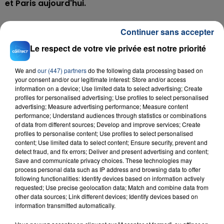
et Paris aujourd'hui.
Continuer sans accepter
Le respect de votre vie privée est notre priorité
We and
our (447) partners
do the following data processing based on
RADIO CONTACT
your consent and/or our legitimate interest: Store and/or access
We Can't Be Friends (wait For Your
information on a device; Use limited data to select advertising; Create
Love)
profiles for personalised advertising; Use profiles to select personalised
ARIANA GRANDE
advertising; Measure advertising performance; Measure content
performance; Understand audiences through statistics or combinations
of data from different sources; Develop and improve services; Create
profiles to personalise content; Use profiles to select personalised
content; Use limited data to select content; Ensure security, prevent and
detect fraud, and fix errors; Deliver and present advertising and content;
Save and communicate privacy choices. These technologies may
process personal data such as IP address and browsing data to offer
following functionalities: Identify devices based on information actively
FIL D'ACTU
requested; Use precise geolocation data; Match and combine data from
other data sources; Link different devices; Identify devices based on
information transmitted automatically.