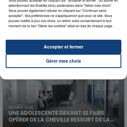
Vous pouvez accepter en cliquant sur "Accepter et fermer", ou affiner en
sélectionnant les finalités et/ou partenaires dans "Gérer mes choix".
Vous pouvez également refuser en cliquant sur "Continuer sans
accepter". Vos préférences ne s'appliqueront que pour ce site. Vous
pouvez mettre à jour vos choix, ou retirer votre consentement à tout
moment via le lien "Gérer les cookies" situé en bas de chaque page.
23 juillet 2026
INCENDIE MORTEL À LENS : UNE FEMME ET
Accepter et fermer
SON BÉBÉ ENTRE LA VIE ET LA...
Un homme s'est immolé par le feu après avoir
Gérer mes choix
aspergé sa compagne et leur bébé de trois mois
d'un liquide inflammable.
20 juillet 2026
UNE ADOLESCENTE DEVANT SE FAIRE
OPÉRER DE LA CHEVILLE RESSORT DE LA...
La famille a porté plainte contre la clinique qui a