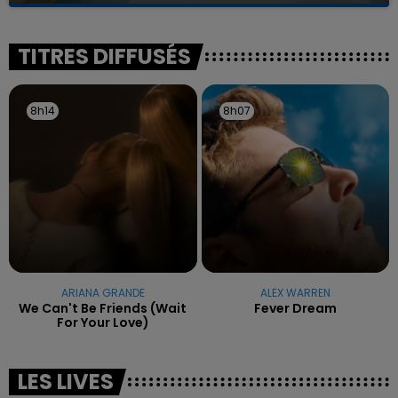
reconnu sa responsabilité et présenté ses
excuses.
TITRES DIFFUSÉS
8h14
8h14
8h07
8h07
ARIANA GRANDE
ALEX WARREN
We Can't Be Friends (wait
Fever Dream
For Your Love)
LES LIVES