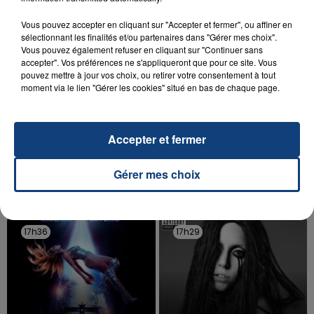
d'un liquide inflammable.
Vous pouvez accepter en cliquant sur "Accepter et fermer", ou affiner en
sélectionnant les finalités et/ou partenaires dans "Gérer mes choix".
Vous pouvez également refuser en cliquant sur "Continuer sans
accepter". Vos préférences ne s'appliqueront que pour ce site. Vous
pouvez mettre à jour vos choix, ou retirer votre consentement à tout
moment via le lien "Gérer les cookies" situé en bas de chaque page.
20 juillet 2026
UNE ADOLESCENTE DEVANT SE FAIRE
OPÉRER DE LA CHEVILLE RESSORT DE LA...
Accepter et fermer
La famille a porté plainte contre la clinique qui a
reconnu sa responsabilité et présenté ses
Gérer mes choix
excuses.
TITRES DIFFUSÉS
17h36
17h36
17h29
17h29