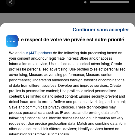
Continuer sans accepter
Le respect de votre vie privée est notre priorité
FIL D'ACTU
We and
our (447) partners
do the following data processing based on
your consent and/or our legitimate interest: Store and/or access
information on a device; Use limited data to select advertising; Create
profiles for personalised advertising; Use profiles to select personalised
advertising; Measure advertising performance; Measure content
performance; Understand audiences through statistics or combinations
of data from different sources; Develop and improve services; Create
profiles to personalise content; Use profiles to select personalised
content; Use limited data to select content; Ensure security, prevent and
23 juillet 2026
detect fraud, and fix errors; Deliver and present advertising and content;
INCENDIE MORTEL À LENS : UNE FEMME ET
Save and communicate privacy choices. These technologies may
process personal data such as IP address and browsing data to offer
SON BÉBÉ ENTRE LA VIE ET LA...
following functionalities: Identify devices based on information actively
Un homme s'est immolé par le feu après avoir
requested; Use precise geolocation data; Match and combine data from
aspergé sa compagne et leur bébé de trois mois
other data sources; Link different devices; Identify devices based on
information transmitted automatically.