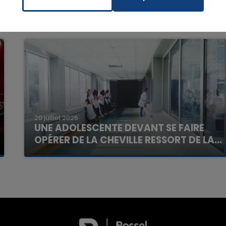
7h00 - 11h00
La Team de l'été
20 juillet 2026
UNE ADOLESCENTE DEVANT SE FAIRE
OPÉRER DE LA CHEVILLE RESSORT DE LA...
La famille a porté plainte contre la clinique qui a
reconnu sa responsabilité et présenté ses
excuses.