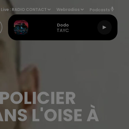
Live :
RADIO CONTACT
Webradios
Podcasts
Dodo
TAYC
 POLICIER
S L'OISE À