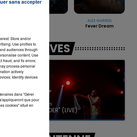
uer sans accepter
TAYC
ALEX WARREN
7h00 - 11h00
Dodo
Fever Dream
LA TEAM DE L'ÉTÉ
erest: Store and/or
LES LIVES
tising; Use profiles to
tand audiences through
personalise content; Use
 fraud, and fix errors;
 may process personal
mation actively
vices; Identify devices
rtenaires dans "Gérer
s'appliqueront que pour
31 janvier 2025
les cookies" situé en
GIMS "SPIDER" (LIVE)