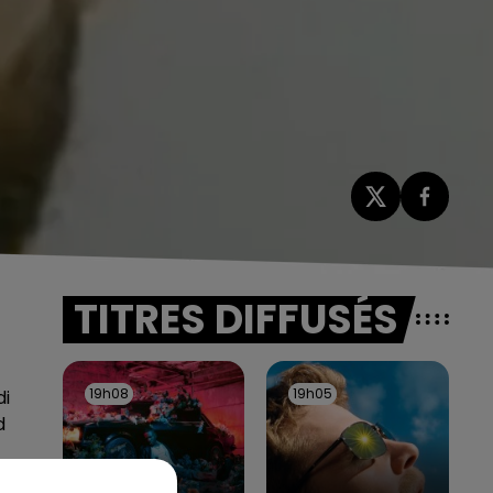
TITRES DIFFUSÉS
19h08
19h08
19h05
19h05
di
d