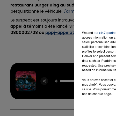
restaurant Burger King au sud d'Amiens
. Après plu
perquisitionné le véhicule.
L'arme du policier et des 
Le suspect est toujours introuvable, une enquête a é
appel à témoins a été lancé. Si vous avez des info
0800002708 ou
pppj-appelatemoin@interieur.go
We and
our (447) partn
access information on a 
select personalised ad
statistics or combinatio
profiles to select person
Deliver and present adv
data such as IP address 
requested; Use precise g
based on information tra
Dod
Vous pouvez accepter en 
TAY
mes choix". Vous pouvez
ce site. Vous pouvez met
bas de chaque page.