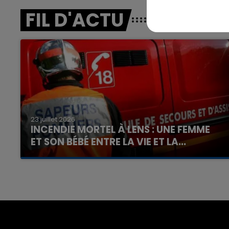
FIL D'ACTU
23 juillet 2026
INCENDIE MORTEL À LENS : UNE FEMME
ET SON BÉBÉ ENTRE LA VIE ET LA...
Un homme s'est immolé par le feu après avoir
aspergé sa compagne et leur bébé de trois
mois d'un liquide inflammable.