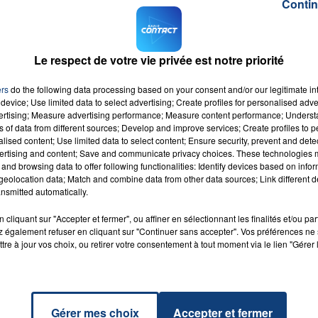
Contin
sieurs heures de surveillance, les policiers avaient
munitions ont été retrouvées à l'intérieur
.
té ouverte pour « homicide volontaire sur concubin ». Un
Le respect de votre vie privée est notre priorité
rmations, vous pouvez contacter les enquêteurs
au
uv.fr
.
ers
do the following data processing based on your consent and/or our legitimate int
device; Use limited data to select advertising; Create profiles for personalised adver
vertising; Measure advertising performance; Measure content performance; Unders
ns of data from different sources; Develop and improve services; Create profiles to 
alised content; Use limited data to select content; Ensure security, prevent and detect
ertising and content; Save and communicate privacy choices. These technologies
and browsing data to offer following functionalities: Identify devices based on infor
eolocation data; Match and combine data from other data sources; Link different de
nsmitted automatically.
o
RADIO CONTACT
cliquant sur "Accepter et fermer", ou affiner en sélectionnant les finalités et/ou pa
C
 également refuser en cliquant sur "Continuer sans accepter". Vos préférences ne 
tre à jour vos choix, ou retirer votre consentement à tout moment via le lien "Gérer 
Gérer mes choix
Accepter et fermer