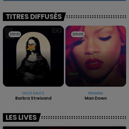
reconnu sa responsabilité et présenté ses
excuses.
TITRES DIFFUSÉS
20h10
20h10
20h06
20h06
DUCK SAUCE
RIHANNA
Barbra Streisand
Man Down
LES LIVES