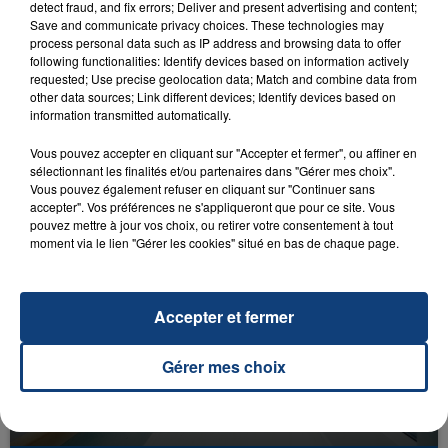
detect fraud, and fix errors; Deliver and present advertising and content;
Save and communicate privacy choices. These technologies may
process personal data such as IP address and browsing data to offer
following functionalities: Identify devices based on information actively
requested; Use precise geolocation data; Match and combine data from
other data sources; Link different devices; Identify devices based on
information transmitted automatically.
23 juillet 2026
INCENDIE MORTEL À LENS : UNE FEMME ET
Vous pouvez accepter en cliquant sur "Accepter et fermer", ou affiner en
SON BÉBÉ ENTRE LA VIE ET LA...
sélectionnant les finalités et/ou partenaires dans "Gérer mes choix".
Un homme s'est immolé par le feu après avoir
Vous pouvez également refuser en cliquant sur "Continuer sans
accepter". Vos préférences ne s'appliqueront que pour ce site. Vous
aspergé sa compagne et leur bébé de trois mois
pouvez mettre à jour vos choix, ou retirer votre consentement à tout
d'un liquide inflammable.
moment via le lien "Gérer les cookies" situé en bas de chaque page.
Accepter et fermer
Gérer mes choix
20 juillet 2026
UNE ADOLESCENTE DEVANT SE FAIRE
OPÉRER DE LA CHEVILLE RESSORT DE LA...
La famille a porté plainte contre la clinique qui a