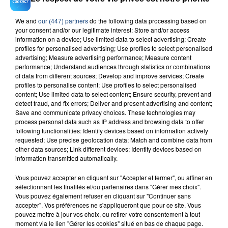
We and
our (447) partners
do the following data processing based on
23 juillet 2026
your consent and/or our legitimate interest: Store and/or access
INCENDIE MORTEL À LENS : UNE FEMME ET
information on a device; Use limited data to select advertising; Create
SON BÉBÉ ENTRE LA VIE ET LA...
profiles for personalised advertising; Use profiles to select personalised
advertising; Measure advertising performance; Measure content
Un homme s'est immolé par le feu après avoir
performance; Understand audiences through statistics or combinations
aspergé sa compagne et leur bébé de trois mois
of data from different sources; Develop and improve services; Create
d'un liquide inflammable.
profiles to personalise content; Use profiles to select personalised
content; Use limited data to select content; Ensure security, prevent and
detect fraud, and fix errors; Deliver and present advertising and content;
Save and communicate privacy choices. These technologies may
process personal data such as IP address and browsing data to offer
following functionalities: Identify devices based on information actively
requested; Use precise geolocation data; Match and combine data from
other data sources; Link different devices; Identify devices based on
20 juillet 2026
information transmitted automatically.
UNE ADOLESCENTE DEVANT SE FAIRE
OPÉRER DE LA CHEVILLE RESSORT DE LA...
Vous pouvez accepter en cliquant sur "Accepter et fermer", ou affiner en
La famille a porté plainte contre la clinique qui a
sélectionnant les finalités et/ou partenaires dans "Gérer mes choix".
Vous pouvez également refuser en cliquant sur "Continuer sans
reconnu sa responsabilité et présenté ses
accepter". Vos préférences ne s'appliqueront que pour ce site. Vous
excuses.
pouvez mettre à jour vos choix, ou retirer votre consentement à tout
TITRES DIFFUSÉS
moment via le lien "Gérer les cookies" situé en bas de chaque page.