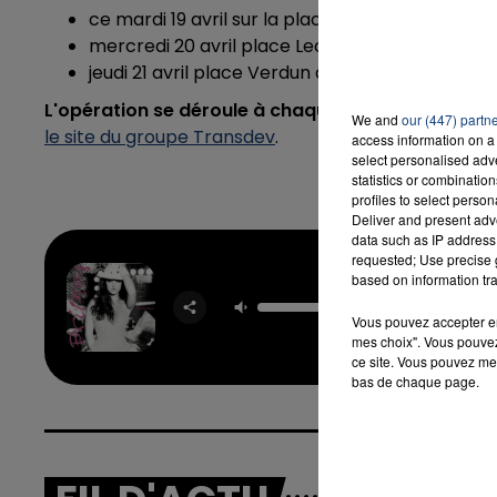
ce mardi 19 avril sur la place des Nations à M
mercredi 20 avril place Leclerc à Avesnes-sur
jeudi 21 avril place Verdun à Fourmies
L'opération se déroule à chaque fois de 10h à 16h
.
We and
our (447) partn
le site du groupe Transdev
.
access information on a 
select personalised ad
statistics or combinatio
profiles to select person
Deliver and present adv
data such as IP address 
requested; Use precise g
based on information tra
Gimme 
BRIT
Vous pouvez accepter en 
SPEA
mes choix". Vous pouvez
ce site. Vous pouvez met
bas de chaque page.