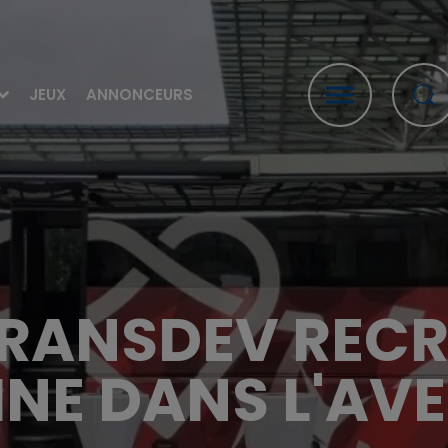
JEUX
ANNONCEURS
 TRANSDEV RECR
NE DANS L'AV