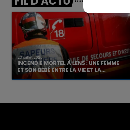
FIL D'ACTU
23 juillet 2026
INCENDIE MORTEL À LENS : UNE FEMME
ET SON BÉBÉ ENTRE LA VIE ET LA...
Un homme s'est immolé par le feu après avoir
aspergé sa compagne et leur bébé de trois
mois d'un liquide inflammable.