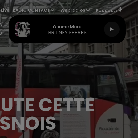
Live :
RADIO CONTACT
Webradios
Podcasts
Gimme More
BRITNEY SPEARS
UTE CETTE
ESNOIS