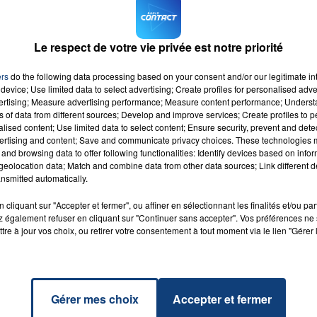
aubeuge
-Helpe
Le respect de votre vie privée est notre priorité
Vous pouvez aussi retrouver toutes les offres d'emploi su
ers
do the following data processing based on your consent and/or our legitimate int
device; Use limited data to select advertising; Create profiles for personalised adver
vertising; Measure advertising performance; Measure content performance; Unders
ns of data from different sources; Develop and improve services; Create profiles to 
alised content; Use limited data to select content; Ensure security, prevent and detect
ertising and content; Save and communicate privacy choices. These technologies
and browsing data to offer following functionalities: Identify devices based on infor
eolocation data; Match and combine data from other data sources; Link different de
nsmitted automatically.
More
RADIO CONTACT
NEY
cliquant sur "Accepter et fermer", ou affiner en sélectionnant les finalités et/ou pa
RS
 également refuser en cliquant sur "Continuer sans accepter". Vos préférences ne 
tre à jour vos choix, ou retirer votre consentement à tout moment via le lien "Gérer 
Gérer mes choix
Accepter et fermer