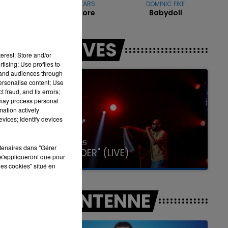
BRITNEY SPEARS
DOMINIC FIKE
Gimme More
Babydoll
7h00 - 11h00
LES LIVES
LA TEAM DE L'ÉTÉ
r
erest: Store and/or
tising; Use profiles to
tand audiences through
personalise content; Use
 fraud, and fix errors;
 may process personal
mation actively
vices; Identify devices
31 janvier 2025
rtenaires dans "Gérer
GIMS "SPIDER" (LIVE)
s'appliqueront que pour
les cookies" situé en
A L'ANTENNE