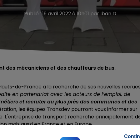
Publié : 19 avril 2022 à 10h01 par Iban D
nt des mécaniciens et des chauffeurs de bus.
 Hauts-de-France à la recherche de ses nouvelles recrue
dite en partenariat avec les acteurs de l’emploi, de
métiers et recruter au plus près des communes et des
pération, les équipes Transdev pourront vous informer sur
pe. L'entreprise de transport recherche principalement
d
gion mais aussi en France et en Europe.
 l'Avesnois. Trois rendez-vous à retenir :
Contin