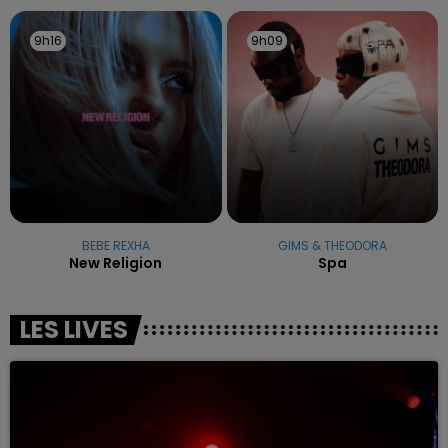
9h16
9h16
9h09
9h09
BEBE REXHA
GIMS & THEODORA
New Religion
Spa
LES LIVES