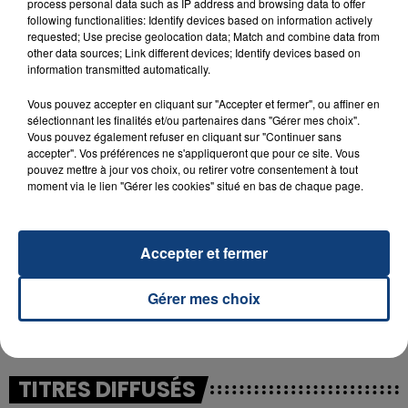
process personal data such as IP address and browsing data to offer
following functionalities: Identify devices based on information actively
requested; Use precise geolocation data; Match and combine data from
23 juillet 2026
other data sources; Link different devices; Identify devices based on
INCENDIE MORTEL À LENS : UNE FEMME ET
information transmitted automatically.
SON BÉBÉ ENTRE LA VIE ET LA...
Un homme s'est immolé par le feu après avoir
Vous pouvez accepter en cliquant sur "Accepter et fermer", ou affiner en
sélectionnant les finalités et/ou partenaires dans "Gérer mes choix".
aspergé sa compagne et leur bébé de trois mois
Vous pouvez également refuser en cliquant sur "Continuer sans
d'un liquide inflammable.
accepter". Vos préférences ne s'appliqueront que pour ce site. Vous
pouvez mettre à jour vos choix, ou retirer votre consentement à tout
moment via le lien "Gérer les cookies" situé en bas de chaque page.
Accepter et fermer
20 juillet 2026
UNE ADOLESCENTE DEVANT SE FAIRE
Gérer mes choix
OPÉRER DE LA CHEVILLE RESSORT DE LA...
La famille a porté plainte contre la clinique qui a
reconnu sa responsabilité et présenté ses
excuses.
TITRES DIFFUSÉS