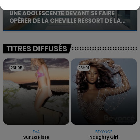
20 juillet 2026
UNE ADOLESCENTE DEVANT SE FAIRE
OPÉRER DE LA CHEVILLE RESSORT DE LA...
La famille a porté plainte contre la clinique qui a
reconnu sa responsabilité et présenté ses
excuses.
TITRES DIFFUSÉS
23h05
23h05
23h01
23h01
EVA
BEYONCE
Sur La Piste
Naughty Girl