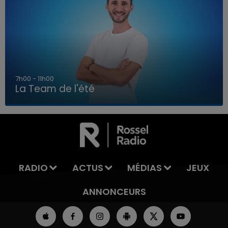
7h00 - 11h00
La Team de l'été
7h00 - 11h00
LA TEAM DE L'ÉTÉ
RADIO
ACTUS
MÉDIAS
JEUX
ANNONCEURS