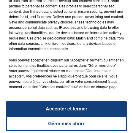
of data from different sources; Develop and improve services; Create
FIL D'ACTU
profiles to personalise content; Use profiles to select personalised
content; Use limited data to select content; Ensure security, prevent and
detect fraud, and fix errors; Deliver and present advertising and content;
Save and communicate privacy choices. These technologies may
process personal data such as IP address and browsing data to offer
following functionalities: Identify devices based on information actively
requested; Use precise geolocation data; Match and combine data from
other data sources; Link different devices; Identify devices based on
information transmitted automatically.
Vous pouvez accepter en cliquant sur "Accepter et fermer", ou affiner en
23 juillet 2026
sélectionnant les finalités et/ou partenaires dans "Gérer mes choix".
INCENDIE MORTEL À LENS : UNE FEMME ET
Vous pouvez également refuser en cliquant sur "Continuer sans
accepter". Vos préférences ne s'appliqueront que pour ce site. Vous
SON BÉBÉ ENTRE LA VIE ET LA...
pouvez mettre à jour vos choix, ou retirer votre consentement à tout
Un homme s'est immolé par le feu après avoir
moment via le lien "Gérer les cookies" situé en bas de chaque page.
aspergé sa compagne et leur bébé de trois mois
d'un liquide inflammable.
Accepter et fermer
Gérer mes choix