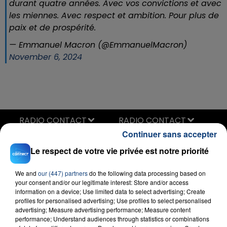
durant quatre années. Avec vos convictions et avec
les miennes. Avec respect et ambition. Pour plus de
paix et de prospérité.
— Emmanuel Macron (@EmmanuelMacron)
November 6, 2024
RADIO CONTACT
Continuer sans accepter
Sur La Piste
EVA
Le respect de votre vie privée est notre priorité
We and
our (447) partners
do the following data processing based on
your consent and/or our legitimate interest: Store and/or access
information on a device; Use limited data to select advertising; Create
profiles for personalised advertising; Use profiles to select personalised
advertising; Measure advertising performance; Measure content
performance; Understand audiences through statistics or combinations