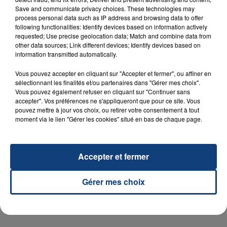
Save and communicate privacy choices. These technologies may
process personal data such as IP address and browsing data to offer
following functionalities: Identify devices based on information actively
requested; Use precise geolocation data; Match and combine data from
other data sources; Link different devices; Identify devices based on
23 juillet 2026
INCENDIE MORTEL À LENS : UNE FEMME ET
information transmitted automatically.
SON BÉBÉ ENTRE LA VIE ET LA...
Vous pouvez accepter en cliquant sur "Accepter et fermer", ou affiner en
Un homme s'est immolé par le feu après avoir
sélectionnant les finalités et/ou partenaires dans "Gérer mes choix".
aspergé sa compagne et leur bébé de trois mois
Vous pouvez également refuser en cliquant sur "Continuer sans
accepter". Vos préférences ne s'appliqueront que pour ce site. Vous
d'un liquide inflammable.
pouvez mettre à jour vos choix, ou retirer votre consentement à tout
moment via le lien "Gérer les cookies" situé en bas de chaque page.
Accepter et fermer
20 juillet 2026
UNE ADOLESCENTE DEVANT SE FAIRE
Gérer mes choix
OPÉRER DE LA CHEVILLE RESSORT DE LA...
La famille a porté plainte contre la clinique qui a
reconnu sa responsabilité et présenté ses