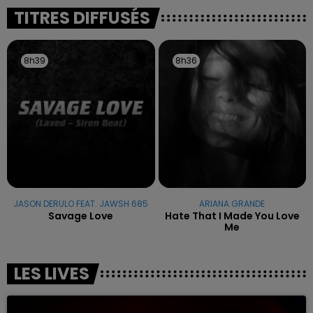
excuses.
TITRES DIFFUSÉS
8h39
8h39
8h36
8h36
JASON DERULO FEAT. JAWSH 685
ARIANA GRANDE
Savage Love
Hate That I Made You Love
Me
LES LIVES