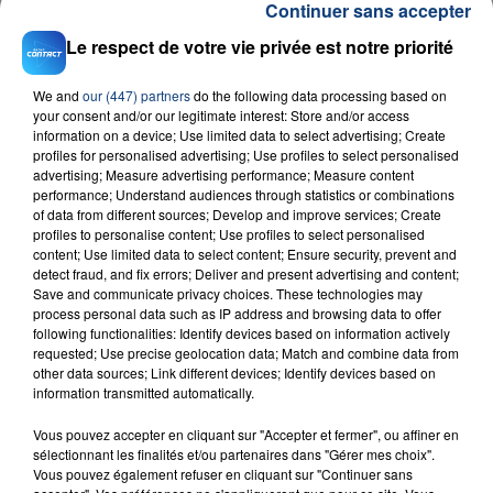
Continuer sans accepter
Le respect de votre vie privée est notre priorité
RADIO CONTACT
We and
our (447) partners
do the following data processing based on
Mr Know It All
TEDDY SWIMS
your consent and/or our legitimate interest: Store and/or access
information on a device; Use limited data to select advertising; Create
profiles for personalised advertising; Use profiles to select personalised
advertising; Measure advertising performance; Measure content
performance; Understand audiences through statistics or combinations
of data from different sources; Develop and improve services; Create
profiles to personalise content; Use profiles to select personalised
content; Use limited data to select content; Ensure security, prevent and
detect fraud, and fix errors; Deliver and present advertising and content;
Save and communicate privacy choices. These technologies may
FIL D'ACTU
process personal data such as IP address and browsing data to offer
following functionalities: Identify devices based on information actively
requested; Use precise geolocation data; Match and combine data from
other data sources; Link different devices; Identify devices based on
information transmitted automatically.
Vous pouvez accepter en cliquant sur "Accepter et fermer", ou affiner en
sélectionnant les finalités et/ou partenaires dans "Gérer mes choix".
Vous pouvez également refuser en cliquant sur "Continuer sans