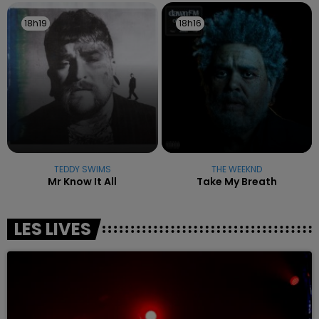
18h19
18h19
18h16
18h16
TEDDY SWIMS
THE WEEKND
Mr Know It All
Take My Breath
LES LIVES