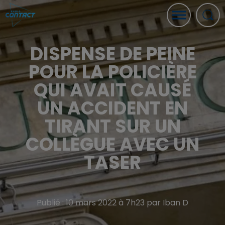
DISPENSE DE PEINE
POUR LA POLICIÈRE
QUI AVAIT CAUSÉ
UN ACCIDENT EN
TIRANT SUR UN
COLLÈGUE AVEC UN
TASER
Publié : 10 mars 2022 à 7h23 par Iban D