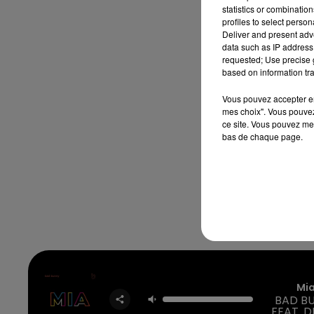
statistics or combinatio
profiles to select person
Deliver and present adv
data such as IP address 
requested; Use precise g
based on information tra
Vous pouvez accepter en 
mes choix". Vous pouvez
ce site. Vous pouvez met
bas de chaque page.
7h00 - 12h00
nd
La Team du Week-end
Mi
BAD B
FEAT. 