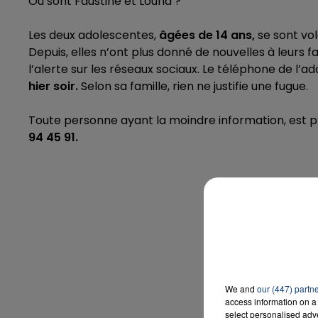
Où sont Faustine et Louna ?
Les deux adolescentes,
âgées de 14 ans,
se sont vol
Depuis, elles n’ont plus donné de nouvelles à leurs 
7h00 - 12h00
l’alerte sur les réseaux sociaux. Le téléphone de l’a
A TEAM DU WEEK-END
LA T
hier soir.
Selon sa famille, rien ne justifie une fugue.
Toute personne ayant la moindre information, est p
94 45 91.
We and
our (447) partn
access information on a 
select personalised ad