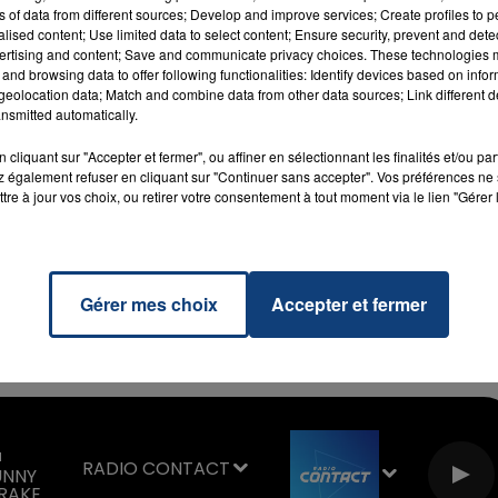
ns of data from different sources; Develop and improve services; Create profiles to 
alised content; Use limited data to select content; Ensure security, prevent and detect
ertising and content; Save and communicate privacy choices. These technologies
and browsing data to offer following functionalities: Identify devices based on infor
eolocation data; Match and combine data from other data sources; Link different de
nsmitted automatically.
cliquant sur "Accepter et fermer", ou affiner en sélectionnant les finalités et/ou pa
 également refuser en cliquant sur "Continuer sans accepter". Vos préférences ne 
tre à jour vos choix, ou retirer votre consentement à tout moment via le lien "Gérer 
16h00 - 20h00
La Team du Week-end
Gérer mes choix
Accepter et fermer
a
RADIO CONTACT
UNNY
DRAKE