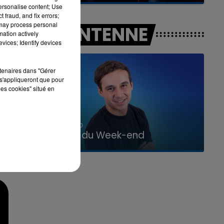
personalise content; Use
 fraud, and fix errors;
 may process personal
A L'ANTENNE
mation actively
vices; Identify devices
rtenaires dans "Gérer
s'appliqueront que pour
les cookies" situé en
7h00 - 12h00
La Team du Week-end