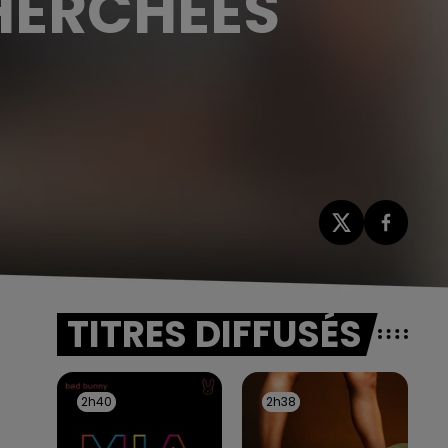
HERCHÉES
TITRES DIFFUSÉS
2h40
2h40
2h38
2h38