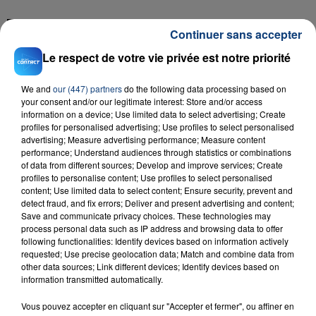
FIL D'ACTU
Continuer sans accepter
Le respect de votre vie privée est notre priorité
We and
our (447) partners
do the following data processing based on
your consent and/or our legitimate interest: Store and/or access
information on a device; Use limited data to select advertising; Create
profiles for personalised advertising; Use profiles to select personalised
advertising; Measure advertising performance; Measure content
performance; Understand audiences through statistics or combinations
of data from different sources; Develop and improve services; Create
23 juillet 2026
INCENDIE MORTEL À LENS : UNE FEMME ET
profiles to personalise content; Use profiles to select personalised
content; Use limited data to select content; Ensure security, prevent and
SON BÉBÉ ENTRE LA VIE ET LA...
detect fraud, and fix errors; Deliver and present advertising and content;
Un homme s'est immolé par le feu après avoir
Save and communicate privacy choices. These technologies may
process personal data such as IP address and browsing data to offer
aspergé sa compagne et leur bébé de trois mois
following functionalities: Identify devices based on information actively
d'un liquide inflammable.
requested; Use precise geolocation data; Match and combine data from
other data sources; Link different devices; Identify devices based on
information transmitted automatically.
Vous pouvez accepter en cliquant sur "Accepter et fermer", ou affiner en