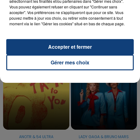
sélectionnant les finalités et/ou partenaires dans "Gérer mes choix".
Vous pouvez également refuser en cliquant sur "Continuer sans
20 juillet 2026
accepter". Vos préférences ne s'appliqueront que pour ce site. Vous
UNE ADOLESCENTE DEVANT SE FAIRE
pouvez mettre à jour vos choix, ou retirer votre consentement à tout
moment via le lien "Gérer les cookies" situé en bas de chaque page.
OPÉRER DE LA CHEVILLE RESSORT DE LA...
La famille a porté plainte contre la clinique qui a
reconnu sa responsabilité et présenté ses
Accepter et fermer
excuses.
TITRES DIFFUSÉS
Gérer mes choix
10h54
10h54
10h50
10h50
ANOTR & 54 ULTRA
LADY GAGA & BRUNO MARS