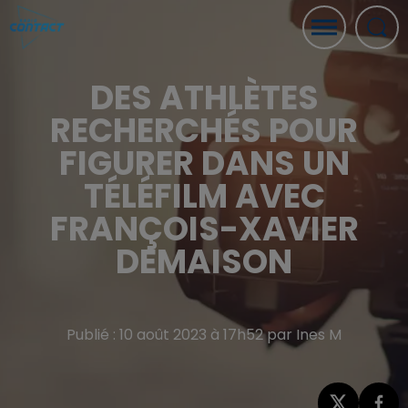
DES ATHLÈTES
RECHERCHÉS POUR
FIGURER DANS UN
TÉLÉFILM AVEC
FRANÇOIS-XAVIER
DEMAISON
Publié : 10 août 2023 à 17h52 par Ines M