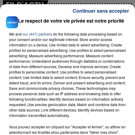
FIL D'ACTU
Continuer sans accepter
Le respect de votre vie privée est notre priorité
We and
our (447) partners
do the following data processing based on
your consent and/or our legitimate interest: Store and/or access
information on a device; Use limited data to select advertising; Create
profiles for personalised advertising; Use profiles to select personalised
advertising; Measure advertising performance; Measure content
performance; Understand audiences through statistics or combinations
23 juillet 2026
of data from different sources; Develop and improve services; Create
INCENDIE MORTEL À LENS : UNE FEMME ET
profiles to personalise content; Use profiles to select personalised
SON BÉBÉ ENTRE LA VIE ET LA...
content; Use limited data to select content; Ensure security, prevent and
detect fraud, and fix errors; Deliver and present advertising and content;
Un homme s'est immolé par le feu après avoir
Save and communicate privacy choices. These technologies may
aspergé sa compagne et leur bébé de trois mois
process personal data such as IP address and browsing data to offer
d'un liquide inflammable.
following functionalities: Identify devices based on information actively
requested; Use precise geolocation data; Match and combine data from
other data sources; Link different devices; Identify devices based on
information transmitted automatically.
Vous pouvez accepter en cliquant sur "Accepter et fermer", ou affiner en
sélectionnant les finalités et/ou partenaires dans "Gérer mes choix".