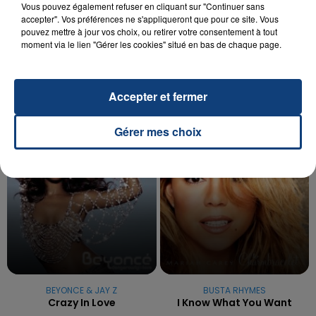
Vous pouvez également refuser en cliquant sur "Continuer sans
20 juillet 2026
accepter". Vos préférences ne s'appliqueront que pour ce site. Vous
UNE ADOLESCENTE DEVANT SE FAIRE
pouvez mettre à jour vos choix, ou retirer votre consentement à tout
OPÉRER DE LA CHEVILLE RESSORT DE LA...
moment via le lien "Gérer les cookies" situé en bas de chaque page.
La famille a porté plainte contre la clinique qui a
reconnu sa responsabilité et présenté ses
excuses.
Accepter et fermer
TITRES DIFFUSÉS
Gérer mes choix
22h03
22h03
21h59
21h59
BEYONCE & JAY Z
BUSTA RHYMES
Crazy In Love
I Know What You Want