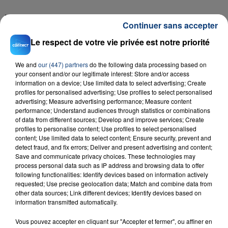
FIL D'ACTU
Continuer sans accepter
Le respect de votre vie privée est notre priorité
We and
our (447) partners
do the following data processing based on
your consent and/or our legitimate interest: Store and/or access
information on a device; Use limited data to select advertising; Create
profiles for personalised advertising; Use profiles to select personalised
advertising; Measure advertising performance; Measure content
performance; Understand audiences through statistics or combinations
of data from different sources; Develop and improve services; Create
23 juillet 2026
profiles to personalise content; Use profiles to select personalised
INCENDIE MORTEL À LENS : UNE FEMME ET
content; Use limited data to select content; Ensure security, prevent and
SON BÉBÉ ENTRE LA VIE ET LA...
detect fraud, and fix errors; Deliver and present advertising and content;
Un homme s'est immolé par le feu après avoir
Save and communicate privacy choices. These technologies may
process personal data such as IP address and browsing data to offer
aspergé sa compagne et leur bébé de trois mois
following functionalities: Identify devices based on information actively
d'un liquide inflammable.
requested; Use precise geolocation data; Match and combine data from
other data sources; Link different devices; Identify devices based on
information transmitted automatically.
Vous pouvez accepter en cliquant sur "Accepter et fermer", ou affiner en