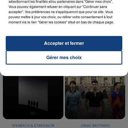
sélectionnant les finalités et/ou partenaires dans "Gérer mes choix".
Vous pouvez également refuser en cliquant sur "Continuer sans
20 juillet 2026
accepter". Vos préférences ne s'appliqueront que pour ce site. Vous
UNE ADOLESCENTE DEVANT SE FAIRE
pouvez mettre à jour vos choix, ou retirer votre consentement à tout
moment via le lien "Gérer les cookies" situé en bas de chaque page.
OPÉRER DE LA CHEVILLE RESSORT DE LA...
La famille a porté plainte contre la clinique qui a
reconnu sa responsabilité et présenté ses
Accepter et fermer
excuses.
TITRES DIFFUSÉS
Gérer mes choix
14h40
14h40
14h34
14h34
OFENBACH & STARSAILOR
JONAS BROTHERS