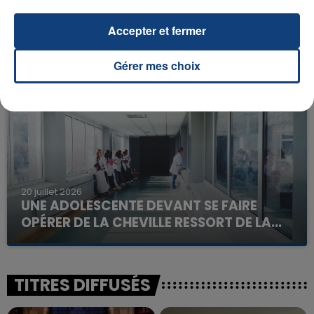
23 juillet 2026
INCENDIE MORTEL À LENS : UNE FEMME ET
Accepter et fermer
SON BÉBÉ ENTRE LA VIE ET LA...
Un homme s'est immolé par le feu après avoir
Gérer mes choix
aspergé sa compagne et leur bébé de trois mois
d'un liquide inflammable.
20 juillet 2026
UNE ADOLESCENTE DEVANT SE FAIRE
OPÉRER DE LA CHEVILLE RESSORT DE LA...
La famille a porté plainte contre la clinique qui a
reconnu sa responsabilité et présenté ses
excuses.
TITRES DIFFUSÉS