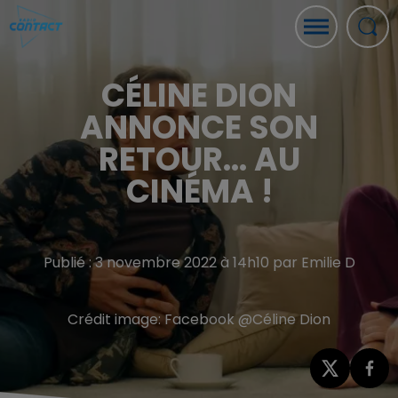
CÉLINE DION
ANNONCE SON
RETOUR... AU
CINÉMA !
Publié : 3 novembre 2022 à 14h10 par Emilie D
Crédit image:
Facebook @Céline Dion