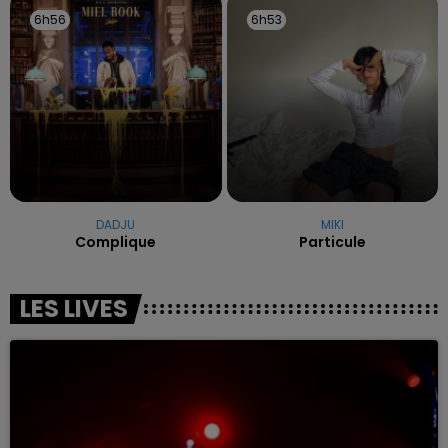
6h56
6h56
6h53
6h53
DADJU
MIKI
Complique
Particule
LES LIVES