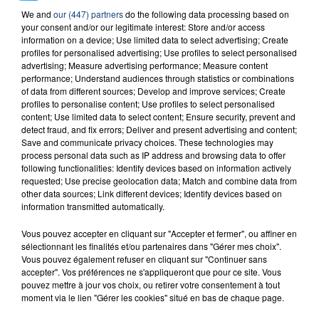
We and
our (447) partners
do the following data processing based on
your consent and/or our legitimate interest: Store and/or access
RADIO CONTACT
information on a device; Use limited data to select advertising; Create
profiles for personalised advertising; Use profiles to select personalised
Four To The Floor
OFENBACH & STARSAILOR
advertising; Measure advertising performance; Measure content
performance; Understand audiences through statistics or combinations
of data from different sources; Develop and improve services; Create
profiles to personalise content; Use profiles to select personalised
content; Use limited data to select content; Ensure security, prevent and
detect fraud, and fix errors; Deliver and present advertising and content;
Save and communicate privacy choices. These technologies may
process personal data such as IP address and browsing data to offer
following functionalities: Identify devices based on information actively
requested; Use precise geolocation data; Match and combine data from
FIL D'ACTU
other data sources; Link different devices; Identify devices based on
information transmitted automatically.
Vous pouvez accepter en cliquant sur "Accepter et fermer", ou affiner en
sélectionnant les finalités et/ou partenaires dans "Gérer mes choix".
Vous pouvez également refuser en cliquant sur "Continuer sans
accepter". Vos préférences ne s'appliqueront que pour ce site. Vous
pouvez mettre à jour vos choix, ou retirer votre consentement à tout
moment via le lien "Gérer les cookies" situé en bas de chaque page.