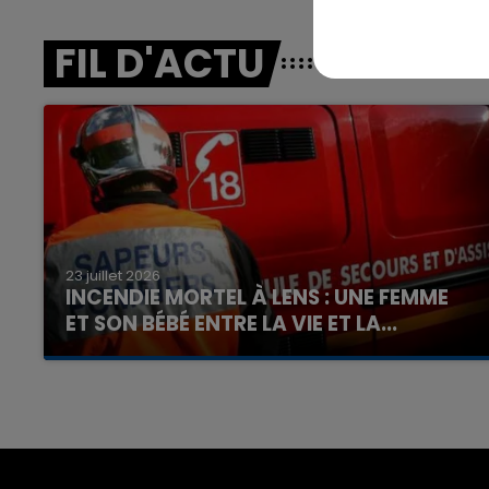
FIL D'ACTU
23 juillet 2026
INCENDIE MORTEL À LENS : UNE FEMME
ET SON BÉBÉ ENTRE LA VIE ET LA...
Un homme s'est immolé par le feu après avoir
aspergé sa compagne et leur bébé de trois
mois d'un liquide inflammable.