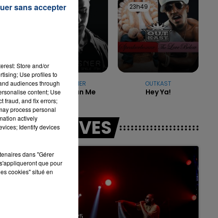
uer sans accepter
23h53
23h53
23h49
23h49
e.
7h00 - 11h00
LA TEAM DE L'ÉTÉ
on
erest: Store and/or
tising; Use profiles to
tand audiences through
MIKE POSNER
OUTKAST
Cooler Than Me
Hey Ya!
personalise content; Use
 fraud, and fix errors;
 may process personal
mation actively
LES LIVES
vices; Identify devices
rtenaires dans "Gérer
s'appliqueront que pour
les cookies" situé en
31 janvier 2025