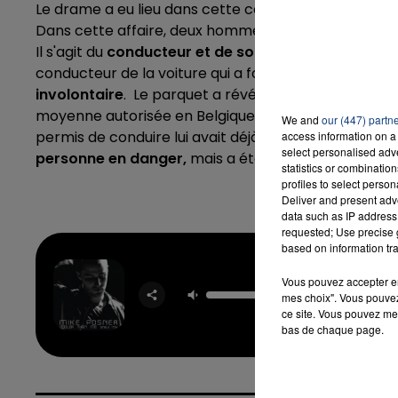
Le drame a eu lieu dans cette commune belge situé
Dans cette affaire, deux hommes âgés d'une trentain
Il s'agit du
conducteur et de son passager
qui reve
conducteur de la voiture qui a foncé dans la foule 
involontaire
. Le parquet a révélé qu’il était
alcoolis
moyenne autorisée en Belgique. L'homme est déjà c
We and
our (447) partn
permis de conduire lui avait déjà été retiré en 2017.
access information on a 
select personalised ad
personne en danger,
mais a été laissé libre sous c
statistics or combinatio
profiles to select person
Deliver and present adv
data such as IP address 
requested; Use precise g
based on information tra
Vous pouvez accepter en 
Cooler T
mes choix". Vous pouvez
MIKE P
ce site. Vous pouvez met
bas de chaque page.