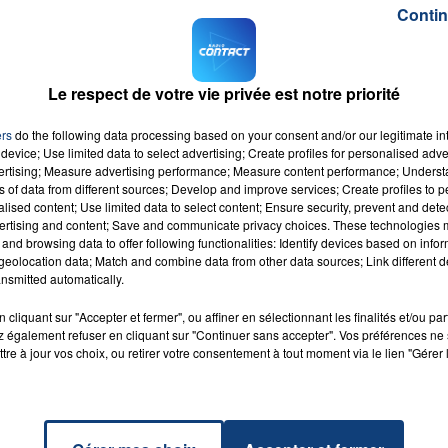
e à quelques kilomètres de Maubeuge en plein
Carnaval.
Contin
e d'années ont été interpellés puis placés en garde à vu
naient de boîte de nuit. Ce matin, on apprenait que le
a été placé sous mandat d’arrêt pour
homicide
Le respect de votre vie privée est notre priorité
é
au moment des faits, légèrement au-dessus de la
onnu des services de police pour des
excès de vitesse
, s
ers
do the following data processing based on your consent and/or our legitimate int
 Son passager est poursuivi pour
non assistance à
device; Use limited data to select advertising; Create profiles for personalised adver
vertising; Measure advertising performance; Measure content performance; Unders
onditions.
ns of data from different sources; Develop and improve services; Create profiles to 
alised content; Use limited data to select content; Ensure security, prevent and detect
ertising and content; Save and communicate privacy choices. These technologies
and browsing data to offer following functionalities: Identify devices based on infor
eolocation data; Match and combine data from other data sources; Link different de
nsmitted automatically.
cliquant sur "Accepter et fermer", ou affiner en sélectionnant les finalités et/ou pa
han Me
RADIO CONTACT
 également refuser en cliquant sur "Continuer sans accepter". Vos préférences ne 
OSNER
tre à jour vos choix, ou retirer votre consentement à tout moment via le lien "Gérer 