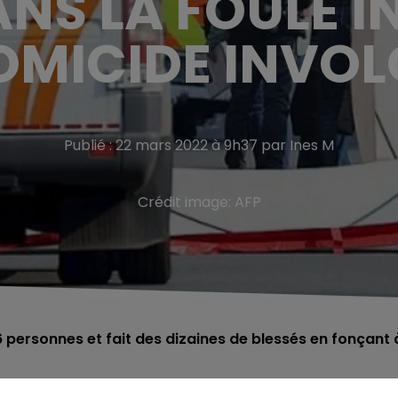
NS LA FOULE 
OMICIDE INVOL
Publié : 22 mars 2022 à 9h37 par Ines M
Crédit image:
AFP
 personnes et fait des dizaines de blessés en fonçant 