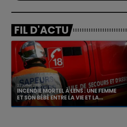
FIL D'ACTU
23 juillet 2026
INCENDIE MORTEL À LENS : UNE FEMME
ET SON BÉBÉ ENTRE LA VIE ET LA...
Un homme s'est immolé par le feu après avoir
aspergé sa compagne et leur bébé de trois
mois d'un liquide inflammable.