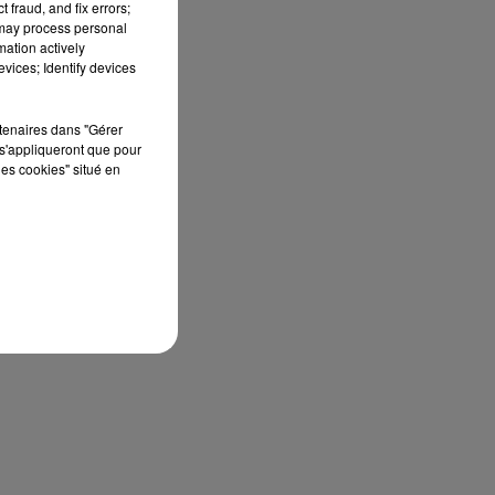
 fraud, and fix errors;
 may process personal
mation actively
vices; Identify devices
rtenaires dans "Gérer
s'appliqueront que pour
les cookies" situé en