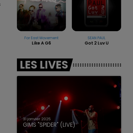
s
7h00 - 11h00
LA TEAM DE L'ÉTÉ
Far East Movement
SEAN PAUL
Like A G6
Got 2 Luv U
LES LIVES
31 janvier 2025
GIMS "SPIDER" (LIVE)