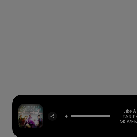
Like A
FAR E
MOVEM