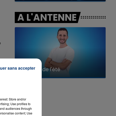
A L'ANTENNE
e
7h00 - 11h00
uer sans accepter
La Team de l'été
erest: Store and/or
tising; Use profiles to
tand audiences through
personalise content; Use