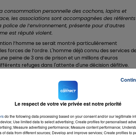
r sa consommation personnelle des cochons, lapins et
lace, les associations sont accompagnées des référents
a police de l’environnement, présente pour d’autres
mme est réputé violent.
rvention l’homme se serait montré particulièrement
les forces de l’ordre. L'homme déjà connu des services d
une peine de 3 ans de prison et un millions d’euros
férents refuges dans l'attente d'une décision défitive.
7h00 - 11h00
Contin
La Team de l'été
Le respect de votre vie privée est notre priorité
ers
do the following data processing based on your consent and/or our legitimate int
device; Use limited data to select advertising; Create profiles for personalised adver
vertising; Measure advertising performance; Measure content performance; Unders
ns of data from different sources; Develop and improve services; Create profiles to 