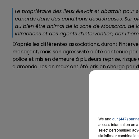
Le propriétaire des lieux élevait et abattait pou
canards dans des conditions désastreuses. Sur p
du bien être animal de la zone de Mouscron, de l
infractions et des agents d’intervention, car l’ho
D'après les différentes associations, durant l’inte
menaçant, mais son agressivité a été contenue par 
police et mis en demeure à plusieurs reprise,
risque 
d’amende. Les animaux ont été pris en charge par dif
We and
our (447) partn
access information on a 
select personalised ad
statistics or combinatio