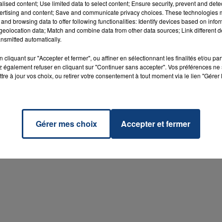
alised content; Use limited data to select content; Ensure security, prevent and detect
ertising and content; Save and communicate privacy choices. These technologies
and browsing data to offer following functionalities: Identify devices based on infor
eolocation data; Match and combine data from other data sources; Link different de
nsmitted automatically.
cliquant sur "Accepter et fermer", ou affiner en sélectionnant les finalités et/ou pa
 également refuser en cliquant sur "Continuer sans accepter". Vos préférences ne 
tre à jour vos choix, ou retirer votre consentement à tout moment via le lien "Gérer 
Gérer mes choix
Accepter et fermer