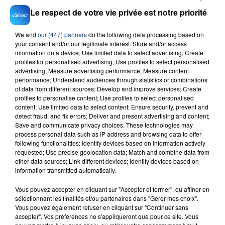
Le respect de votre vie privée est notre priorité
We and
our (447) partners
do the following data processing based on
your consent and/or our legitimate interest: Store and/or access
information on a device; Use limited data to select advertising; Create
23 juillet 2026
profiles for personalised advertising; Use profiles to select personalised
INCENDIE MORTEL À LENS : UNE FEMME ET
advertising; Measure advertising performance; Measure content
performance; Understand audiences through statistics or combinations
SON BÉBÉ ENTRE LA VIE ET LA...
of data from different sources; Develop and improve services; Create
Un homme s'est immolé par le feu après avoir
profiles to personalise content; Use profiles to select personalised
aspergé sa compagne et leur bébé de trois mois
content; Use limited data to select content; Ensure security, prevent and
detect fraud, and fix errors; Deliver and present advertising and content;
d'un liquide inflammable.
Save and communicate privacy choices. These technologies may
process personal data such as IP address and browsing data to offer
following functionalities: Identify devices based on information actively
requested; Use precise geolocation data; Match and combine data from
other data sources; Link different devices; Identify devices based on
information transmitted automatically.
20 juillet 2026
Vous pouvez accepter en cliquant sur "Accepter et fermer", ou affiner en
UNE ADOLESCENTE DEVANT SE FAIRE
sélectionnant les finalités et/ou partenaires dans "Gérer mes choix".
OPÉRER DE LA CHEVILLE RESSORT DE LA...
Vous pouvez également refuser en cliquant sur "Continuer sans
accepter". Vos préférences ne s'appliqueront que pour ce site. Vous
La famille a porté plainte contre la clinique qui a