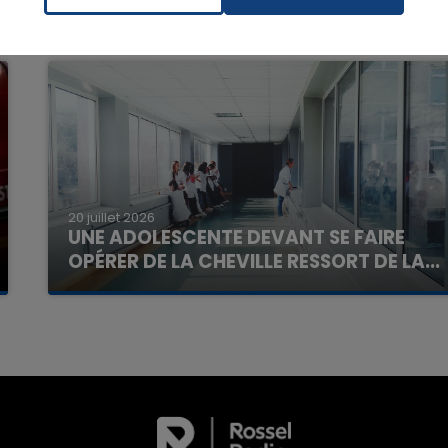
7h00 - 11h00
La Team de l'été
20 juillet 2026
UNE ADOLESCENTE DEVANT SE FAIRE
OPÉRER DE LA CHEVILLE RESSORT DE LA...
La famille a porté plainte contre la clinique qui a
reconnu sa responsabilité et présenté ses
excuses.