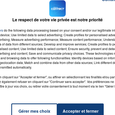
, plomberie, ...)
Le respect de votre vie privée est notre priorité
ns
es 7 et 15 septembre.
Toutes les personnes intéréssées
ers
do the following data processing based on your consent and/or our legitimate int
device; Use limited data to select advertising; Create profiles for personalised adver
e en ligne
avant le 13/9 au plus tard.
vertising; Measure advertising performance; Measure content performance; Unders
ns of data from different sources; Develop and improve services; Create profiles to 
alised content; Use limited data to select content; Ensure security, prevent and detect
ertising and content; Save and communicate privacy choices. These technologies
and browsing data to offer following functionalities: Identify devices based on infor
eolocation data; Match and combine data from other data sources; Link different de
nsmitted automatically.
Need
RADIO CONTACT
cliquant sur "Accepter et fermer", ou affiner en sélectionnant les finalités et/ou pa
 DEAN
 également refuser en cliquant sur "Continuer sans accepter". Vos préférences ne 
tre à jour vos choix, ou retirer votre consentement à tout moment via le lien "Gérer 
Gérer mes choix
Accepter et fermer