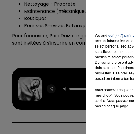
Nettoyage - Propreté
Maintenance (mécanique, menuiserie, électricité
Boutiques
Pour ses Services Botanique et Conduite d'Engi
Pour l'occasion, Pairi Daiza organise
deux Jobdays, l
We and
our (447) partn
access information on a 
sont invitées à s'inscrire en complétant le
formulair
select personalised ad
statistics or combinatio
profiles to select person
Deliver and present adv
data such as IP address 
requested; Use precise g
based on information tra
Man I 
Vous pouvez accepter en 
OLIVIA
mes choix". Vous pouvez
ce site. Vous pouvez met
bas de chaque page.