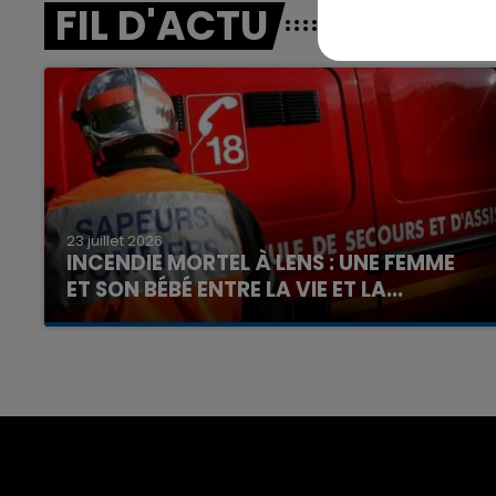
FIL D'ACTU
23 juillet 2026
INCENDIE MORTEL À LENS : UNE FEMME
ET SON BÉBÉ ENTRE LA VIE ET LA...
Un homme s'est immolé par le feu après avoir
aspergé sa compagne et leur bébé de trois
mois d'un liquide inflammable.