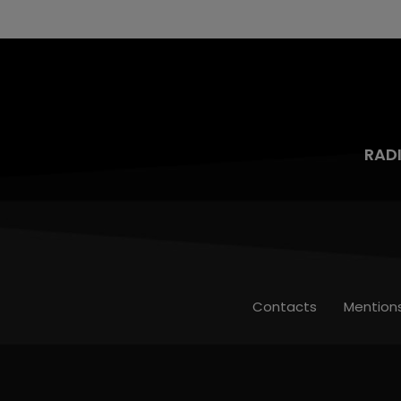
mois d'un liquide inflammable.
RAD
Contacts
Mention