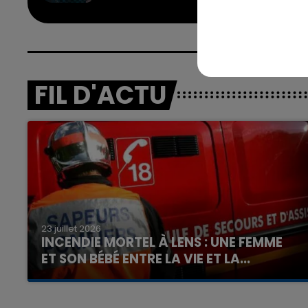
FIL D'ACTU
23 juillet 2026
INCENDIE MORTEL À LENS : UNE FEMME
ET SON BÉBÉ ENTRE LA VIE ET LA...
Un homme s'est immolé par le feu après avoir
aspergé sa compagne et leur bébé de trois