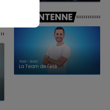
A L'ANTENNE
7h00 - 11h00
La Team de l'été