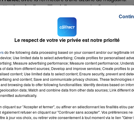
ette de près d'un milliard d'euros
sur les 6 premiers moi
54 000 personnes en France,
compte supprimer 784
Contin
des magasins
. Il prévoit l
'arrêt de l'activité de livraison
s de postes.
Le respect de votre vie privée est notre priorité
05 dans les fonctions supports qui seront mutualisées et 
ers
do the following data processing based on your consent and/or our legitimate int
device; Use limited data to select advertising; Create profiles for personalised adver
vertising; Measure advertising performance; Measure content performance; Unders
ns of data from different sources; Develop and improve services; Create profiles to 
alised content; Use limited data to select content; Ensure security, prevent and detect
ertising and content; Save and communicate privacy choices. These technologies
and browsing data to offer following functionalities: Identify devices based on infor
eolocation data; Match and combine data from other data sources; Link different de
nsmitted automatically.
cliquant sur "Accepter et fermer", ou affiner en sélectionnant les finalités et/ou pa
 également refuser en cliquant sur "Continuer sans accepter". Vos préférences ne 
tre à jour vos choix, ou retirer votre consentement à tout moment via le lien "Gérer 
s
RADIO CONTACT
SAN