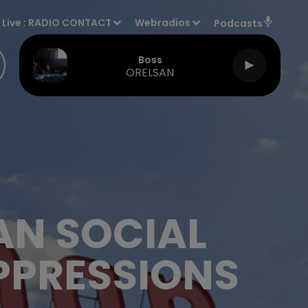
Live :
RADIO CONTACT
Webradios
Podcasts
Boss
ORELSAN
AN SOCIAL
PPRESSIONS