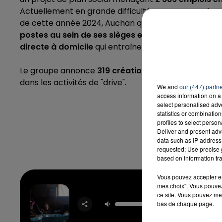
Actuellement en grande difficulté, avec
une perte n
de cette année 2024,
Auchan qui emploie près de 
postes au sein de ses sièges et 915 postes dans 
directe à domicile
qui entraînerait 224 suppression
Le groupe annonce
319 créations de postes
dont 2
dans les activités de "drive".
We and
our (447) partn
access information on a 
select personalised ad
statistics or combinatio
profiles to select person
Deliver and present adv
data such as IP address 
requested; Use precise g
based on information tra
Vous pouvez accepter en 
mes choix". Vous pouvez
ce site. Vous pouvez met
Bos
bas de chaque page.
OREL