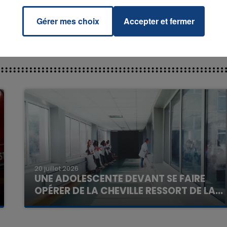
Gérer mes choix
Accepter et fermer
7h00 - 11h00
La Team de l'été
20 juillet 2026
UNE ADOLESCENTE DEVANT SE FAIRE
OPÉRER DE LA CHEVILLE RESSORT DE LA...
La famille a porté plainte contre la clinique qui a
reconnu sa responsabilité et présenté ses