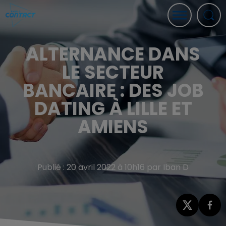
ALTERNANCE DANS
LE SECTEUR
BANCAIRE : DES JOB
DATING À LILLE ET
AMIENS
Publié : 20 avril 2022 à 10h16 par Iban D