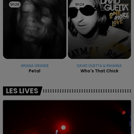
9h28
9h28
9h24
9h24
ARIANA GRANDE
DAVID GUETTA & RIHANNA
Petal
Who's That Chick
LES LIVES