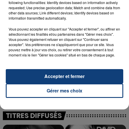
following functionalities: Identify devices based on information actively
23 juillet 2026
requested; Use precise geolocation data; Match and combine data from
INCENDIE MORTEL À LENS : UNE FEMME ET
other data sources; Link different devices; Identify devices based on
SON BÉBÉ ENTRE LA VIE ET LA...
information transmitted automatically.
Un homme s'est immolé par le feu après avoir
Vous pouvez accepter en cliquant sur "Accepter et fermer", ou affiner en
aspergé sa compagne et leur bébé de trois mois
sélectionnant les finalités et/ou partenaires dans "Gérer mes choix".
d'un liquide inflammable.
Vous pouvez également refuser en cliquant sur "Continuer sans
accepter". Vos préférences ne s'appliqueront que pour ce site. Vous
pouvez mettre à jour vos choix, ou retirer votre consentement à tout
moment via le lien "Gérer les cookies" situé en bas de chaque page.
Accepter et fermer
20 juillet 2026
UNE ADOLESCENTE DEVANT SE FAIRE
OPÉRER DE LA CHEVILLE RESSORT DE LA...
Gérer mes choix
La famille a porté plainte contre la clinique qui a
reconnu sa responsabilité et présenté ses
excuses.
TITRES DIFFUSÉS