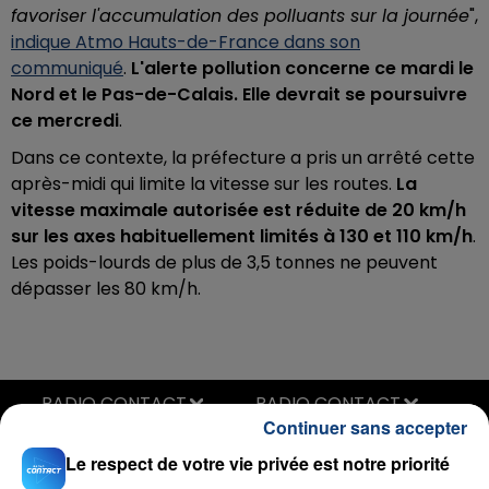
favoriser l'accumulation des polluants sur la journée
",
indique Atmo Hauts-de-France dans son
communiqué
.
L'alerte pollution concerne ce mardi le
Nord et le Pas-de-Calais. Elle devrait se poursuivre
ce mercredi
.
Dans ce contexte, la préfecture a pris un arrêté cette
après-midi qui limite la vitesse sur les routes.
La
vitesse maximale autorisée est réduite de 20 km/h
sur les axes habituellement limités à 130 et 110 km/h
.
Les poids-lourds de plus de 3,5 tonnes ne peuvent
dépasser les 80 km/h.
RADIO CONTACT
Continuer sans accepter
Jour Meilleur
ORELSAN
Le respect de votre vie privée est notre priorité