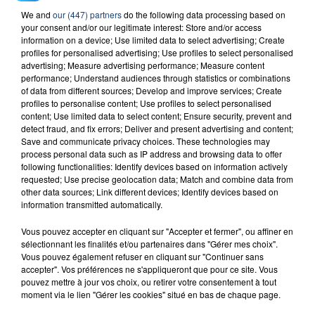
We and
our (447) partners
do the following data processing based on
your consent and/or our legitimate interest: Store and/or access
information on a device; Use limited data to select advertising; Create
profiles for personalised advertising; Use profiles to select personalised
advertising; Measure advertising performance; Measure content
performance; Understand audiences through statistics or combinations
of data from different sources; Develop and improve services; Create
profiles to personalise content; Use profiles to select personalised
FIL D'ACTU
content; Use limited data to select content; Ensure security, prevent and
detect fraud, and fix errors; Deliver and present advertising and content;
Save and communicate privacy choices. These technologies may
process personal data such as IP address and browsing data to offer
following functionalities: Identify devices based on information actively
requested; Use precise geolocation data; Match and combine data from
other data sources; Link different devices; Identify devices based on
information transmitted automatically.
Vous pouvez accepter en cliquant sur "Accepter et fermer", ou affiner en
sélectionnant les finalités et/ou partenaires dans "Gérer mes choix".
23 juillet 2026
Vous pouvez également refuser en cliquant sur "Continuer sans
INCENDIE MORTEL À LENS : UNE FEMME ET
accepter". Vos préférences ne s'appliqueront que pour ce site. Vous
SON BÉBÉ ENTRE LA VIE ET LA...
pouvez mettre à jour vos choix, ou retirer votre consentement à tout
Un homme s'est immolé par le feu après avoir
moment via le lien "Gérer les cookies" situé en bas de chaque page.
aspergé sa compagne et leur bébé de trois mois