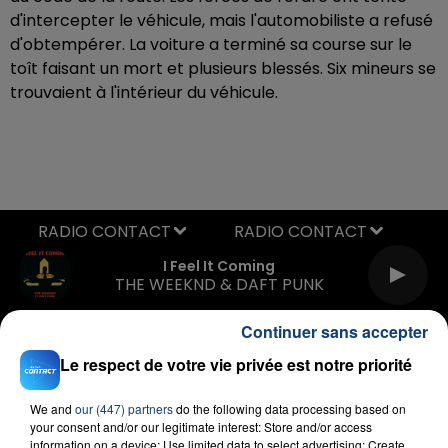
d'intercepter le véhicule, mais l'automobiliste a refusé
d'obtempérer. La voiture a terminé sa course sur le
toît faisant un mort et plusieurs blessés. Six mineurs se
trouvaient à l'intérieur du véhicule.
RADIO CONTACT
I Feel It Coming
THE WEEKND & DAFT PUNK
Continuer sans accepter
Le respect de votre vie privée est notre priorité
We and
our (447) partners
do the following data processing based on
your consent and/or our legitimate interest: Store and/or access
information on a device; Use limited data to select advertising; Create