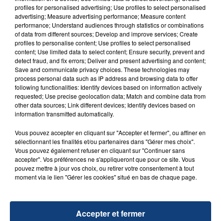
FIL D'ACTU
profiles for personalised advertising; Use profiles to select personalised
advertising; Measure advertising performance; Measure content
performance; Understand audiences through statistics or combinations
of data from different sources; Develop and improve services; Create
profiles to personalise content; Use profiles to select personalised
content; Use limited data to select content; Ensure security, prevent and
detect fraud, and fix errors; Deliver and present advertising and content;
Save and communicate privacy choices. These technologies may
process personal data such as IP address and browsing data to offer
following functionalities: Identify devices based on information actively
requested; Use precise geolocation data; Match and combine data from
other data sources; Link different devices; Identify devices based on
23 juillet 2026
INCENDIE MORTEL À LENS : UNE FEMME ET
information transmitted automatically.
SON BÉBÉ ENTRE LA VIE ET LA...
Vous pouvez accepter en cliquant sur "Accepter et fermer", ou affiner en
Un homme s'est immolé par le feu après avoir
sélectionnant les finalités et/ou partenaires dans "Gérer mes choix".
aspergé sa compagne et leur bébé de trois mois
Vous pouvez également refuser en cliquant sur "Continuer sans
accepter". Vos préférences ne s'appliqueront que pour ce site. Vous
d'un liquide inflammable.
pouvez mettre à jour vos choix, ou retirer votre consentement à tout
moment via le lien "Gérer les cookies" situé en bas de chaque page.
Accepter et fermer