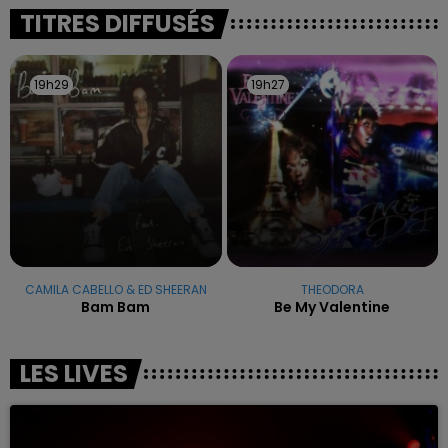
excuses.
TITRES DIFFUSÉS
19h29
19h29
19h27
19h27
CAMILA CABELLO & ED SHEERAN
THEODORA
Bam Bam
Be My Valentine
LES LIVES