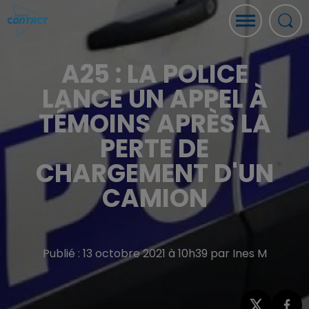
A25 : LA POLICE
LANCE UN APPEL À
TÉMOINS APRÈS LA
PERTE DE
CHARGEMENT D'UN
CAMION
Publié : 13 octobre 2021 à 10h39 par Ines M