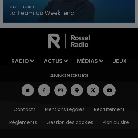
16h00 - 20h00
La Team du Week-end
16h00 - 20h00
LA TEAM DU WEEK-END
RADIO
ACTUS
MÉDIAS
JEUX
ANNONCEURS
Contacts
Mentions Légales
Recrutement
Règlements
Gestion des cookies
Plan du site