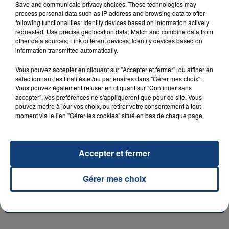
Save and communicate privacy choices. These technologies may
process personal data such as IP address and browsing data to offer
following functionalities: Identify devices based on information actively
requested; Use precise geolocation data; Match and combine data from
other data sources; Link different devices; Identify devices based on
23 juillet 2026
information transmitted automatically.
INCENDIE MORTEL À LENS : UNE FEMME ET
SON BÉBÉ ENTRE LA VIE ET LA...
Vous pouvez accepter en cliquant sur "Accepter et fermer", ou affiner en
sélectionnant les finalités et/ou partenaires dans "Gérer mes choix".
Un homme s'est immolé par le feu après avoir
Vous pouvez également refuser en cliquant sur "Continuer sans
aspergé sa compagne et leur bébé de trois mois
accepter". Vos préférences ne s'appliqueront que pour ce site. Vous
d'un liquide inflammable.
pouvez mettre à jour vos choix, ou retirer votre consentement à tout
moment via le lien "Gérer les cookies" situé en bas de chaque page.
Accepter et fermer
20 juillet 2026
Gérer mes choix
UNE ADOLESCENTE DEVANT SE FAIRE
OPÉRER DE LA CHEVILLE RESSORT DE LA...
La famille a porté plainte contre la clinique qui a
reconnu sa responsabilité et présenté ses