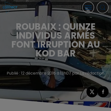
ROUBAIX : QUINZE
INDIVIDUS ARMÉS
FONT IRRUPTION AU
KOD BAR
Publié : 12 décembre 2016 à 13h07 par La rédaction