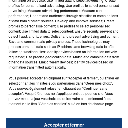
information on a device; Use limited data to select advertising; Create
aspergé sa compagne et leur bébé de trois mois
profiles for personalised advertising; Use profiles to select personalised
d'un liquide inflammable.
advertising; Measure advertising performance; Measure content
performance; Understand audiences through statistics or combinations
of data from different sources; Develop and improve services; Create
profiles to personalise content; Use profiles to select personalised
content; Use limited data to select content; Ensure security, prevent and
detect fraud, and fix errors; Deliver and present advertising and content;
Save and communicate privacy choices. These technologies may
process personal data such as IP address and browsing data to offer
20 juillet 2026
UNE ADOLESCENTE DEVANT SE FAIRE
following functionalities: Identify devices based on information actively
requested; Use precise geolocation data; Match and combine data from
OPÉRER DE LA CHEVILLE RESSORT DE LA...
other data sources; Link different devices; Identify devices based on
La famille a porté plainte contre la clinique qui a
information transmitted automatically.
reconnu sa responsabilité et présenté ses
Vous pouvez accepter en cliquant sur "Accepter et fermer", ou affiner en
excuses.
TITRES DIFFUSÉS
sélectionnant les finalités et/ou partenaires dans "Gérer mes choix".
Vous pouvez également refuser en cliquant sur "Continuer sans
accepter". Vos préférences ne s'appliqueront que pour ce site. Vous
pouvez mettre à jour vos choix, ou retirer votre consentement à tout
7h08
7h08
7h06
7h06
moment via le lien "Gérer les cookies" situé en bas de chaque page.
Accepter et fermer