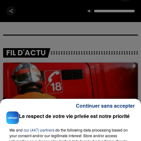
FIL D'ACTU
Continuer sans accepter
23 juillet 2026
Le respect de votre vie privée est notre priorité
INCENDIE MORTEL À LENS : UNE FEMME ET
SON BÉBÉ ENTRE LA VIE ET LA...
We and
our (447) partners
do the following data processing based on
Un homme s'est immolé par le feu après avoir
your consent and/or our legitimate interest: Store and/or access